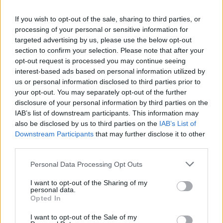
If you wish to opt-out of the sale, sharing to third parties, or
processing of your personal or sensitive information for
targeted advertising by us, please use the below opt-out
section to confirm your selection. Please note that after your
opt-out request is processed you may continue seeing
24.12.2021, 19:20
interest-based ads based on personal information utilized by
Θετικός στον κορωνοϊό ο Θοδωρής Φέρρης
us or personal information disclosed to third parties prior to
Ο τραγουδιστής θα απέχει από τις επαγγελματικές
your opt-out. You may separately opt-out of the further
του υποχρεώσεις τουλάχιστον μέχρι την Παρασκευή
disclosure of your personal information by third parties on the
31 Δεκεμβρίου
IAB’s list of downstream participants. This information may
also be disclosed by us to third parties on the
IAB’s List of
Downstream Participants
that may further disclose it to other
third parties.
Please note that this website/app uses one or more Google
Personal Data Processing Opt Outs
services and may gather and store information including but
not limited to your visit or usage behaviour. You may click to
I want to opt-out of the Sharing of my
personal data.
grant or deny consent to Google and its third-party tags to
Opted In
use your data for below specified purposes in below Google
consent section.
I want to opt-out of the Sale of my