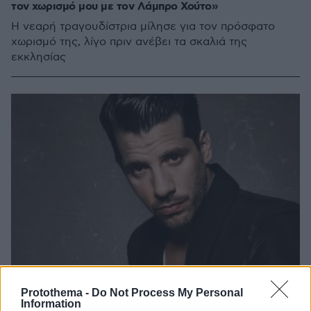
τον χωρισμό μου με τον Λάμπρο Χούτο»
Η νεαρή τραγουδίστρια μίλησε για τον πρόσφατο
χωρισμό της, λίγο πριν ανέβει τα σκαλιά της
εκκλησίας
Protothema -
Do Not Process My Personal
Information