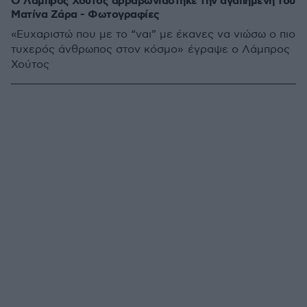
Ο Λάμπρος Χούτος αρραβωνιάστηκε την αγαπημένη του
Ματίνα Ζάρα - Φωτογραφίες
«Ευχαριστώ που με το “ναι” με έκανες να νιώσω ο πιο
τυχερός άνθρωπος στον κόσμο» έγραψε ο Λάμπρος
Χούτος