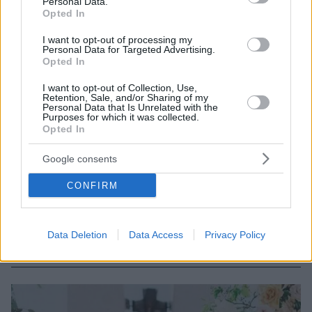
Personal Data.
Opted In
I want to opt-out of processing my
Personal Data for Targeted Advertising.
Opted In
I want to opt-out of Collection, Use,
Retention, Sale, and/or Sharing of my
Personal Data that Is Unrelated with the
Purposes for which it was collected.
Opted In
Google consents
4
06.11.2021, 11:42
CONFIRM
Η Ματίνα Ζάρα μιλά για τον χωρισμό της από τον
Λάμπρο Χούτο - «Δεν υπήρξε τρίτο πρόσωπο»
Η τραγουδίστρια εξηγεί γιατί χώρισε με τον δημοφιλή
Data Deletion
Data Access
Privacy Policy
ποδοσφαιριστή μία εβδομάδα πριν το γάμος τους