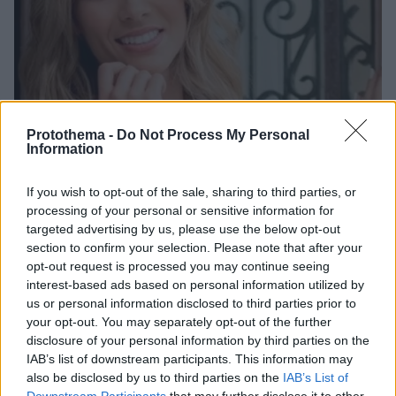
Protothema -
Do Not Process My Personal
Information
If you wish to opt-out of the sale, sharing to third parties, or
processing of your personal or sensitive information for
targeted advertising by us, please use the below opt-out
section to confirm your selection. Please note that after your
opt-out request is processed you may continue seeing
interest-based ads based on personal information utilized by
1
14.10.2021, 18:33
us or personal information disclosed to third parties prior to
Μαρία Λουίζα Βούρου: «Ήταν δύσκολο το καλοκαίρι,
your opt-out. You may separately opt-out of the further
είχα την απώλεια του πατριού μου»
disclosure of your personal information by third parties on the
IAB’s list of downstream participants. This information may
Η παρουσιάστρια αναφέρθηκε στον θάνατο του
also be disclosed by us to third parties on the
IAB’s List of
πατριού της, αλλά και στη μητρότητα
Downstream Participants
that may further disclose it to other