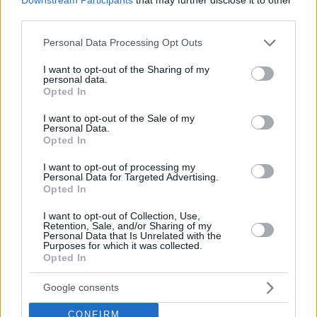
third parties.
Please note that this website/app uses one or more Google
Personal Data Processing Opt Outs
services and may gather and store information including but
not limited to your visit or usage behaviour. You may click to
I want to opt-out of the Sharing of my
personal data.
grant or deny consent to Google and its third-party tags to
Opted In
use your data for below specified purposes in below Google
consent section.
I want to opt-out of the Sale of my
Personal Data.
Opted In
I want to opt-out of processing my
Personal Data for Targeted Advertising.
Opted In
I want to opt-out of Collection, Use,
Retention, Sale, and/or Sharing of my
Personal Data that Is Unrelated with the
Purposes for which it was collected.
Opted In
Google consents
CONFIRM