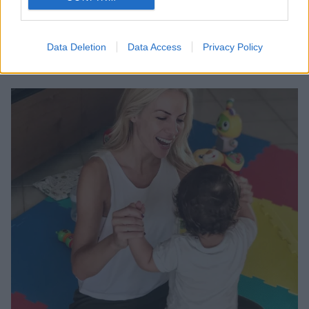
4
18.07.2021, 08:35
Πένθος για την Μαρία Λουίζα Βούρου
Data Deletion
Data Access
Privacy Policy
Έχασε τον πατριό της