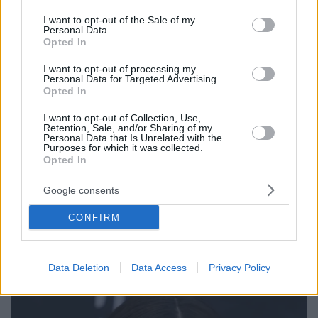
use your data for below specified purposes in below Google
consent section.
I want to opt-out of the Sale of my
Personal Data.
Opted In
I want to opt-out of processing my
Personal Data for Targeted Advertising.
Opted In
I want to opt-out of Collection, Use,
Retention, Sale, and/or Sharing of my
Personal Data that Is Unrelated with the
Purposes for which it was collected.
Opted In
79
09.01.2025, 09:29
Οι διάσημοι που έχασαν τα σπίτια τους στην
Google consents
καταστροφική πυρκαγιά στο Λος Άντζελες
Άνταμ Μπρόντι, Πάρις Χίλτον και Άντονι Χόπκινς
CONFIRM
είδαν τα σπίτια τους να τυλίγονται στις φλόγες - Οι
αναρτήσεις τους στα social media
Data Deletion
Data Access
Privacy Policy