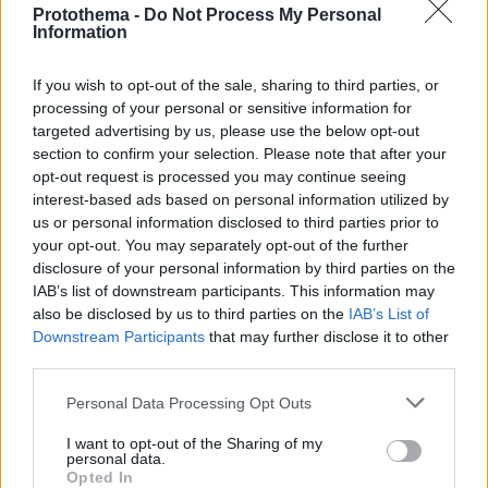
Protothema -
Do Not Process My Personal
Information
1
14.01.2025, 10:51
Η Χίλαρι Νταφ φιλοξένησε τη Μάντι Μουρ και την
If you wish to opt-out of the sale, sharing to third parties, or
οικογένειά της μετά την καταστροφή του σπιτιού τους
processing of your personal or sensitive information for
από τις πυρκαγιές
targeted advertising by us, please use the below opt-out
section to confirm your selection. Please note that after your
Η Μουρ είναι μόνο μία από τους πολλούς σταρ που
opt-out request is processed you may continue seeing
έχουν χάσει το σπίτι τους από τις φωτιές στο Λος
interest-based ads based on personal information utilized by
Άντζελες
us or personal information disclosed to third parties prior to
your opt-out. You may separately opt-out of the further
disclosure of your personal information by third parties on the
IAB’s list of downstream participants. This information may
also be disclosed by us to third parties on the
IAB’s List of
Downstream Participants
that may further disclose it to other
third parties.
Please note that this website/app uses one or more Google
Personal Data Processing Opt Outs
services and may gather and store information including but
not limited to your visit or usage behaviour. You may click to
I want to opt-out of the Sharing of my
personal data.
grant or deny consent to Google and its third-party tags to
Opted In