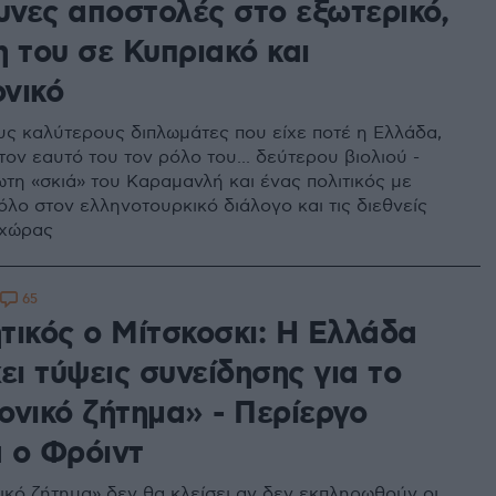
υνες αποστολές στο εξωτερικό,
 του σε Κυπριακό και
νικό
υς καλύτερους διπλωμάτες που είχε ποτέ η Ελλάδα,
τον εαυτό του τον ρόλο του... δεύτερου βιολιού -
τη «σκιά» του Καραμανλή και ένας πολιτικός με
όλο στον ελληνοτουρκικό διάλογο και τις διεθνείς
 χώρας
65
τικός ο Μίτσκοσκι: Η Ελλάδα
ει τύψεις συνείδησης για το
ονικό ζήτημα» - Περίεργο
 ο Φρόιντ
ικό ζήτημα» δεν θα κλείσει αν δεν εκπληρωθούν οι