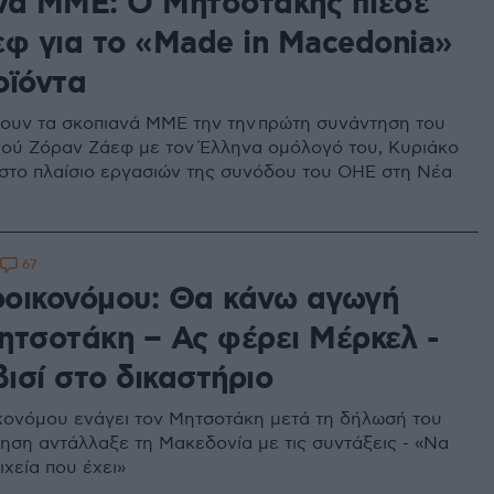
νά ΜΜΕ: Ο Μητσοτάκης πίεσε
εφ για το «Made in Macedonia»
οϊόντα
ουν τα σκοπιανά ΜΜΕ την την πρώτη συνάντηση του
ύ Ζόραν Ζάεφ με τον Έλληνα ομόλογό του, Κυριάκο
στο πλαίσιο εργασιών της συνόδου του ΟΗΕ στη Νέα
67
οικονόμου: Θα κάνω αγωγή
ητσοτάκη – Ας φέρει Μέρκελ -
ισί στο δικαστήριο
ονόμου ενάγει τον Μητσοτάκη μετά τη δήλωσή του
νηση αντάλλαξε τη Μακεδονία με τις συντάξεις - «Να
ιχεία που έχει»