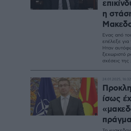
επικίνδ
η στάση
Μακεδο
Ένας από το
επέλεξε για 
Ήταν αυτόφω
ξεχωριστό ρ
σχέσεις της
24.01.2025, 16:32
Προκλη
ίσως έχ
«μακεδ
πράγμα
Το «μακεδον