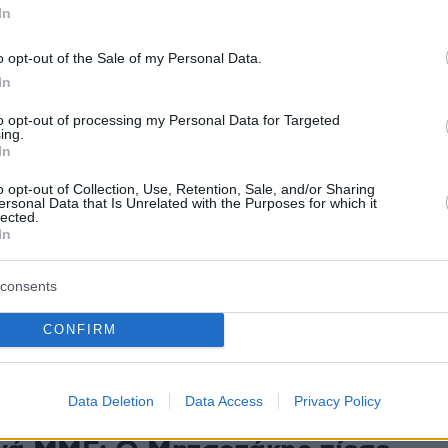
In
χές του Μακεδονικού» είναι ο τίτλος του νέου
 δημοσιογράφου Σταύρου Τζίμα που κυκλοφορεί
o opt-out of the Sale of my Personal Data.
ρες από τις μέρες από τις εκδόσεις «Επίκεντρο» - Από
η της Αχρίδας, όπου Μιλόσεβιτς και Γκλιγκόρωφ
In
στη δημιουργία του κράτους των Σκοπίων έως τις
to opt-out of processing my Personal Data for Targeted
 διαμάχη με τη Σόφια για τον διαφιλονικούμενο ήρωα
ing.
ίζει την ευρωπαϊκή πορεία της Βόρειας Μακεδονίας
In
21
σαν τα μαθήματα
o opt-out of Collection, Use, Retention, Sale, and/or Sharing
ersonal Data that Is Unrelated with the Purposes for which it
lected.
ονικής» γλώσσας στην Αριδαία
In
τερη συμμετοχή το προκλητικό εγχείρημα της
consents
ής ΑΜΚΕ, που ηγούνται η Ευγενία Νατσουλίδου,
σωπος της ακραίας σκοπιανής οργάνωσης «United
CONFIRM
 Diaspora» στην Ελλάδα, και ο στενός της
Νικόδημος Τσαρκνιάς
Data Deletion
Data Access
Privacy Policy
4