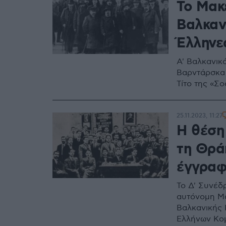
Το Μακ
Βαλκαν
Έλληνε
Α' Βαλκανικ
Βαρντάρσκα 
Τίτο της «Σ
25.11.2023, 11:27
Η θέση
τη Θρά
έγγρα
Το Δ' Συνέδ
αυτόνομη Μα
Βαλκανικής 
Ελλήνων Κομ