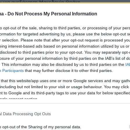
» για ανεξάρτητη Μακεδονία-Θράκη
ma -
Do Not Process My Personal Information
8
ωστες πτυχές του μακεδονικού
to opt-out of the sale, sharing to third parties, or processing of your per
formation for targeted advertising by us, please use the below opt-out s
τος (1959-1992)
r selection. Please note that after your opt-out request is processed y
eing interest-based ads based on personal information utilized by us or
ελληνικής εξωτερικής πολιτικής τη δεκαετία του 1960
disclosed to third parties prior to your opt-out. You may separately opt-
ση στην Ελλάδα… έρχεται μέσω Σκοπίων - Η
losure of your personal information by third parties on the IAB’s list of
 επίσκεψη του τότε Προέδρου της Δημοκρατίας
. This information may also be disclosed by us to third parties on the
IA
τζετάκη στην Αυστραλία το 1988 - Η χαμένη ευκαιρία
Participants
that may further disclose it to other third parties.
ίου 1991
 that this website/app uses one or more Google services and may gath
including but not limited to your visit or usage behaviour. You may click 
 to Google and its third-party tags to use your data for below specifi
6
ogle consent section.
γάλο ρεπορτάζ του Σταύρου
για την τριακονταετή «κρυφή
l Data Processing Opt Outs
α του Μακεδονικού»
o opt-out of the Sharing of my personal data.