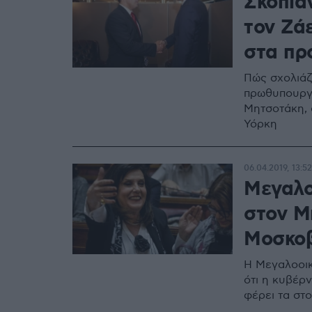
Σκοπια
τον Ζά
στα πρ
Πώς σχολιάζ
πρωθυπουργο
Μητσοτάκη, 
Υόρκη
06.04.2019, 13:52
Μεγαλο
στον Μ
Μοσκοβ
Η Μεγαλοοικ
ότι η κυβέρ
φέρει τα στο