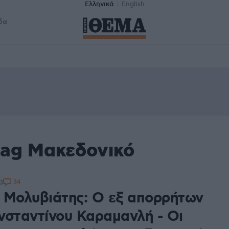
Ελληνικά
English
δα
tag Μακεδονικό
34
3
 Μολυβιάτης: Ο εξ απορρήτων
νσταντίνου Καραμανλή - Οι