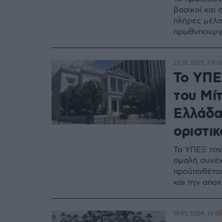
βασικοί και 
πλήρες μέλο
πρωθυπουρ
23.01.2025, 09:1
To ΥΠΕ
του Μί
Ελλάδα,
οριστικ
Το ΥΠΕΞ τονί
ομαλή συνέχ
προϋποθέτο
και την αποχ
19.05.2024, 14:15