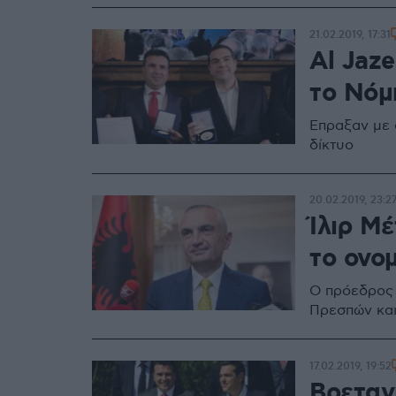
21.02.2019, 17:31
Al Jaze
το Νόμ
Έπραξαν με 
δίκτυο
20.02.2019, 23:2
Ίλιρ Μέ
το ονο
O πρόεδρος 
Πρεσπών και
17.02.2019, 19:52
Βρεταν