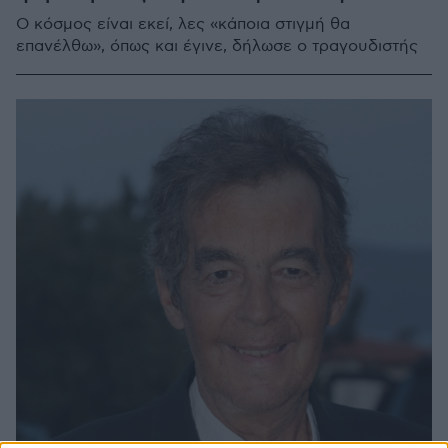
Ο κόσμος είναι εκεί, λες «κάποια στιγμή θα
επανέλθω», όπως και έγινε, δήλωσε ο τραγουδιστής