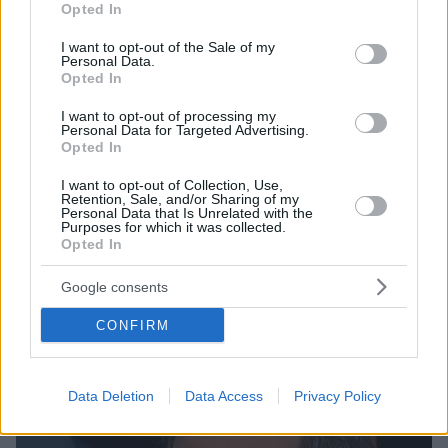
Opted In
use your data for below specified purposes in below Google
consent section.
I want to opt-out of the Sale of my
Personal Data.
Opted In
I want to opt-out of processing my
Personal Data for Targeted Advertising.
Opted In
I want to opt-out of Collection, Use,
Retention, Sale, and/or Sharing of my
Personal Data that Is Unrelated with the
1
24.03.2024, 12:16
Purposes for which it was collected.
Opted In
Ο Αντώνης Δημητριάδης έφτιαξε ένα νέο remix του
«Lost In The Night» σε συνεργασία με τον Dim Angelo
Google consents
Διαθέσιμο σε όλες τις ψηφιακές πλατφόρμες από τη
Heaven Music
CONFIRM
Data Deletion
Data Access
Privacy Policy