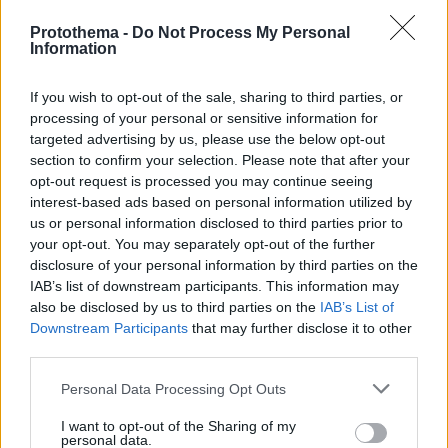
Protothema -
Do Not Process My Personal
Information
19
08.11.2024, 16:14
If you wish to opt-out of the sale, sharing to third parties, or
Φυσικά και θα συνεργαζόμουν με έναν τράπερ, είπε ο
processing of your personal or sensitive information for
Κώστας Χαριτοδιπλωμένος
targeted advertising by us, please use the below opt-out
Μακάρι να έρθει κάποιος και να μου πει να
section to confirm your selection. Please note that after your
τραπάρουμε μαζί, πρόσθεσε
opt-out request is processed you may continue seeing
interest-based ads based on personal information utilized by
us or personal information disclosed to third parties prior to
your opt-out. You may separately opt-out of the further
disclosure of your personal information by third parties on the
IAB’s list of downstream participants. This information may
also be disclosed by us to third parties on the
IAB’s List of
Downstream Participants
that may further disclose it to other
third parties.
Please note that this website/app uses one or more Google
Personal Data Processing Opt Outs
services and may gather and store information including but
not limited to your visit or usage behaviour. You may click to
I want to opt-out of the Sharing of my
personal data.
grant or deny consent to Google and its third-party tags to