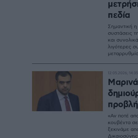
μετρήσ
πεδία
Σημαντική η
συστάσεις τ
και συνολικ
λιγότερες σ
μεταρρυθμίσε
Ταμείο Ανάκ
12.05.2026, 14:35
Μαρινά
δημιού
προβλή
«Αν ποτέ απ
κουβέντα σε
ξεκινάμε απ
Δικαιοσύνης