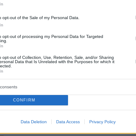
 πολιτικών αρχηγών για το
In
δικαίου και υποκλοπές
o opt-out of the Sale of my Personal Data.
In
ημα κατατέθηκε στις 4 Μαρτίου από τον πρόεδρο του
to opt-out of processing my Personal Data for Targeted
ing.
In
1
o opt-out of Collection, Use, Retention, Sale, and/or Sharing
ας στο Ευρωκοινοβούλιο: Οι
ersonal Data that Is Unrelated with the Purposes for which it
lected.
ς εκθέσεις δείχνουν την
In
 της Ελλάδας όσον αφορά το
consents
δικαίου
CONFIRM
ς δικαίου τις αποφάσεις τις λαμβάνουν δικαστές και
ατα - Α λα καρτ εμπιστοσύνη στη δικαιοσύνη δεν
ε ο ευρωβουλευτής της ΝΔ
Data Deletion
Data Access
Privacy Policy