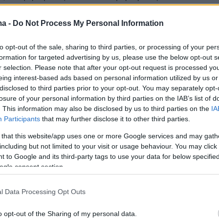
ς
ma -
Do Not Process My Personal Information
20
0
to opt-out of the sale, sharing to third parties, or processing of your per
πος ΕΕ προς Μητσοτάκη: Η
formation for targeted advertising by us, please use the below opt-out s
ς της Ελλάδας στο Κράτος
r selection. Please note that after your opt-out request is processed y
eing interest-based ads based on personal information utilized by us or
 ενισχύει την οικονομία και τις
disclosed to third parties prior to your opt-out. You may separately opt-
losure of your personal information by third parties on the IAB’s list of
σεις
. This information may also be disclosed by us to third parties on the
IA
Participants
that may further disclose it to other third parties.
α επισημάνω την εξαιρετική συνεργασία που έχουμε
του κράτους δικαίου» είπε στον Έλληνα πρωθυπουργό
 that this website/app uses one or more Google services and may gath
 της Ευρωπαϊκής Ένωσης Μάικλ ΜακΓκράθ
including but not limited to your visit or usage behaviour. You may click 
 to Google and its third-party tags to use your data for below specifi
ogle consent section.
15
8
 Απριλίου η προ ημερησίας
l Data Processing Opt Outs
εως συζήτηση στη Βουλή σε
o opt-out of the Sharing of my personal data.