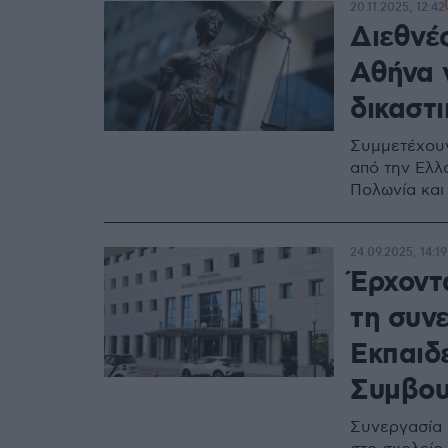
20.11.2025, 12:42
Διεθνέ
Αθήνα γ
δικαστ
Συμμετέχουν
από την Ελλά
Πολωνία και
24.09.2025, 14:19
Έρχοντα
τη συνε
Εκπαιδε
Συμβου
Συνεργασία 