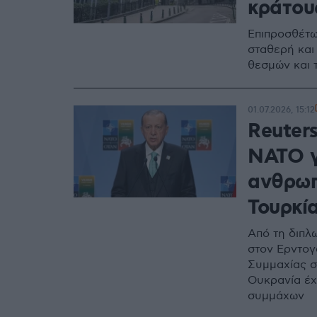
κράτου
Επιπροσθέτω
σταθερή και
θεσμών και 
01.07.2026, 15:12
Reuter
NATO γ
ανθρωπ
Τουρκί
Από τη διπλω
στον Ερντογ
Συμμαχίας σ
Ουκρανία έχ
συμμάχων