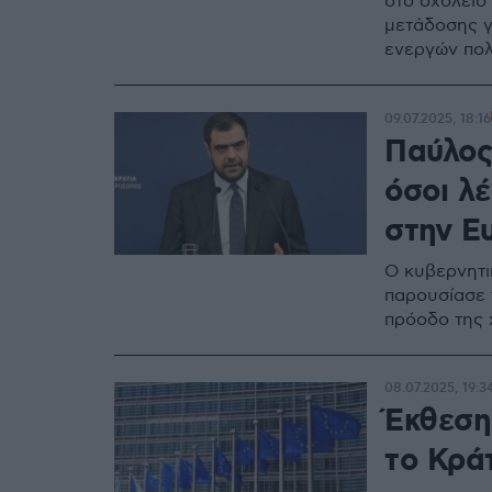
στο σχολείο
μετάδοσης γ
ενεργών πολ
09.07.2025, 18:16
Παύλος
όσοι λέ
στην Ε
Ο κυβερνητι
παρουσίασε 
πρόοδο της
08.07.2025, 19:3
Έκθεση
το Κρά