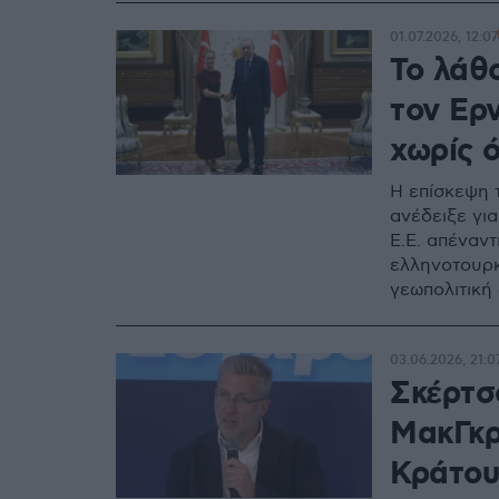
01.07.2026, 12:07
Το λάθ
τον Ερ
χωρίς 
Η επίσκεψη 
ανέδειξε γι
Ε.Ε. απέναντ
ελληνοτουρκ
γεωπολιτική
03.06.2026, 21:0
Σκέρτσ
ΜακΓκρ
Κράτου