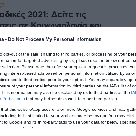
1
δικές 2021: Δείτε τις
εις σε Κοινωνιολογία και
ορική
ma -
Do Not Process My Personal Information
ικές 2021 ολοκληρώνονται την Τρίτη με Ιστορία,
Οικονομία - Τα σχόλια του ΟΕΦΕ για τα σημερινά
to opt-out of the sale, sharing to third parties, or processing of your per
formation for targeted advertising by us, please use the below opt-out s
οινωνιολογία, Χημεία και Πληροφορική
r selection. Please note that after your opt-out request is processed y
eing interest-based ads based on personal information utilized by us or
disclosed to third parties prior to your opt-out. You may separately opt-
losure of your personal information by third parties on the IAB’s list of
αδικές 2021: Δείτε τα θέματα
. This information may also be disclosed by us to third parties on the
IA
ωνιολογία, Χημεία και
Participants
that may further disclose it to other third parties.
ορική
 that this website/app uses one or more Google services and may gath
including but not limited to your visit or usage behaviour. You may click 
ταίο μάθημα δίνουν σήμερα οι υποψήφιοι των ΓΕΛ -
 to Google and its third-party tags to use your data for below specifi
ικές 2021 ολοκληρώνονται την Τρίτη με Ιστορία,
ogle consent section.
Οικονομία - ΟΕΦΕ: «Σαφή και ακριβή τα θέματα της