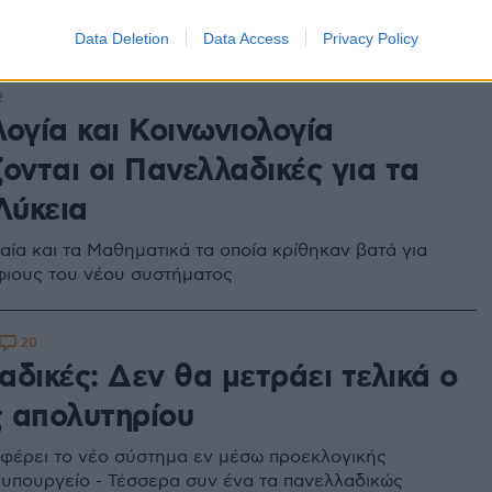
ίας - Γιατί καθυστέρησε σήμερα η έναρξη των
Data Deletion
Data Access
Privacy Policy
2
ογία και Κοινωνιολογία
ονται οι Πανελλαδικές για τα
Λύκεια
αία και τα Μαθηματικά τα οποία κρίθηκαν βατά για
ιους του νέου συστήματος
20
δικές: Δεν θα μετράει τελικά ο
 απολυτηρίου
α φέρει το νέο σύστημα εν μέσω προεκλογικής
 υπουργείο - Τέσσερα συν ένα τα πανελλαδικώς