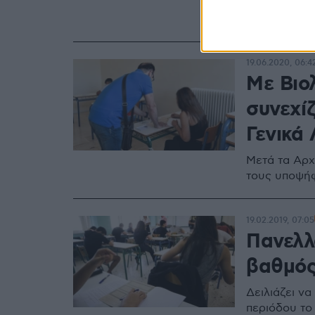
Κοινωνιολογ
εξετάσεων
19.06.2020, 06:4
Με Βιολ
συνεχίζ
Γενικά 
Μετά τα Αρχ
τους υποψήφ
19.02.2019, 07:05
Πανελλα
βαθμός
Δειλιάζει ν
περιόδου το