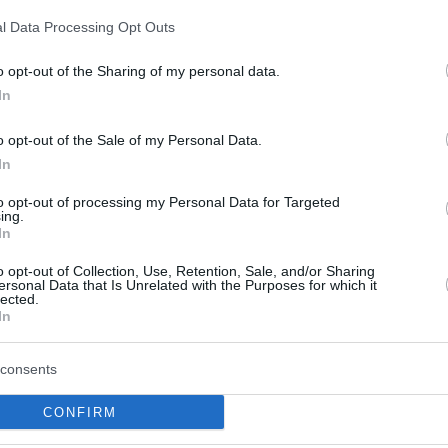
ίας»
l Data Processing Opt Outs
o opt-out of the Sharing of my personal data.
In
ωνιολογία, Χημεία και
ορική συνεχίζονται σήμερα οι
o opt-out of the Sale of my Personal Data.
In
δικές για τα Γενικά Λύκεια
to opt-out of processing my Personal Data for Targeted
ing.
ικές Eξετάσεις για τους υποψηφίους των ΓΕΛ
In
αι την Τρίτη με Ιστορία, Φυσική και Οικονομία
o opt-out of Collection, Use, Retention, Sale, and/or Sharing
ersonal Data that Is Unrelated with the Purposes for which it
lected.
11
In
αδικές 2020: Οι απαντήσεις σε
α και Κοινωνιολογία
consents
αβασμένους τα θέματα της Βιολογίας, πιο δύσκολο το
CONFIRM
- Μεγάλο μέρος της ύλης κάλυπταν τα θέματα της