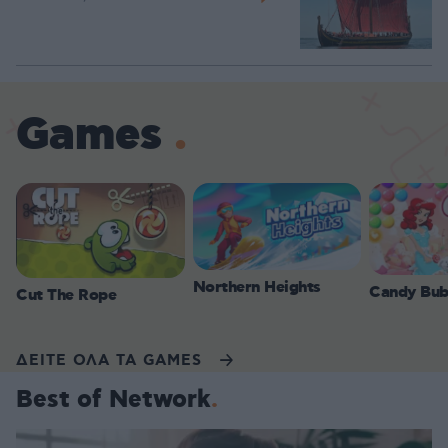
Games
Northern Heights
Candy Bub
Cut The Rope
ΔΕΙΤΕ ΟΛΑ ΤΑ GAMES
Best of Network