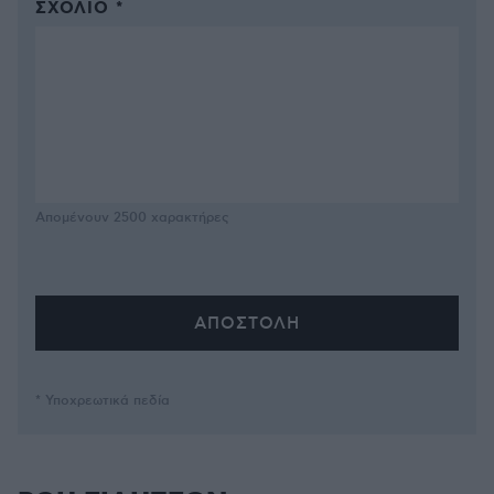
ΣΧΌΛΙΟ *
Απομένουν
2500
χαρακτήρες
* Υποχρεωτικά πεδία