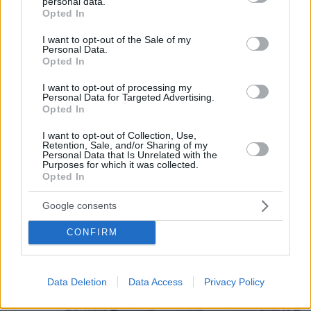
personal data.
οργίων
grant or deny consent to Google and its third-party tags to
Opted In
use your data for below specified purposes in below Google
consent section.
I want to opt-out of the Sale of my
Personal Data.
protothema.gr στο Google News
Ακολουθήστε το
Opted In
και μάθετε πρώτοι όλες τις ειδήσεις
I want to opt-out of processing my
Personal Data for Targeted Advertising.
Ειδήσεις
Δείτε όλες τις τελευταίες
από την Ελλάδα
Opted In
και τον Κόσμο, τη στιγμή που συμβαίνουν, στο
Protothema.gr
I want to opt-out of Collection, Use,
Retention, Sale, and/or Sharing of my
Personal Data that Is Unrelated with the
Purposes for which it was collected.
Opted In
Thema Insights
Google consents
CONFIRM
Data Deletion
Data Access
Privacy Policy