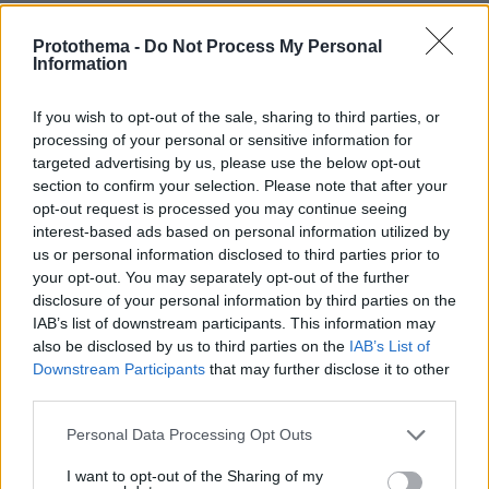
τις οποίες οι υποψήφιοι για να αποκτήσουν
πρέπει προφανώς
οι γονείς να απευθυνθούν
Protothema -
Do Not Process My Personal
Information
σε ιδιωτικά μαθήματα, βάζοντας το χέρι βαθιά
στην τσέπη.
If you wish to opt-out of the sale, sharing to third parties, or
processing of your personal or sensitive information for
Ειδήσεις σήμερα:
targeted advertising by us, please use the below opt-out
section to confirm your selection. Please note that after your
opt-out request is processed you may continue seeing
Ελλάδα και ΗΠΑ ισχυροί σύμμαχοι στην
interest-based ads based on personal information utilized by
καταπολέμηση της παράνομης διακίνησης
us or personal information disclosed to third parties prior to
πολιτιστικών αγαθών
your opt-out. You may separately opt-out of the further
disclosure of your personal information by third parties on the
IAB’s list of downstream participants. This information may
Ο FDA εγκρίνει τις ενισχυτικές δόσεις της
also be disclosed by us to third parties on the
IAB’s List of
Pfizer: «Πράσινο» μόνο για άτομα 65 ετών και
Downstream Participants
that may further disclose it to other
άνω και ευάλωτες ομάδες
third parties.
Please note that this website/app uses one or more Google
Personal Data Processing Opt Outs
Σάλος στην Ιταλία με 40χρονο ιερέα: Έκλεψε
services and may gather and store information including but
το «παγκάρι» και αγόρασε ναρκωτικά για πάρτι
not limited to your visit or usage behaviour. You may click to
I want to opt-out of the Sharing of my