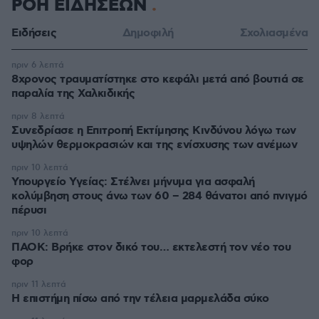
ΡΟΗ ΕΙΔΗΣΕΩΝ
Ειδήσεις
Δημοφιλή
Σχολιασμένα
πριν 6 λεπτά
8χρονος τραυματίστηκε στο κεφάλι μετά από βουτιά σε
παραλία της Χαλκιδικής
πριν 8 λεπτά
Συνεδρίασε η Επιτροπή Εκτίμησης Κινδύνου λόγω των
υψηλών θερμοκρασιών και της ενίσχυσης των ανέμων
πριν 10 λεπτά
Υπουργείο Υγείας: Στέλνει μήνυμα για ασφαλή
κολύμβηση στους άνω των 60 – 284 θάνατοι από πνιγμό
πέρυσι
πριν 10 λεπτά
ΠΑΟΚ: Βρήκε στον δικό του… εκτελεστή τον νέο του
φορ
πριν 11 λεπτά
Η επιστήμη πίσω από την τέλεια μαρμελάδα σύκο