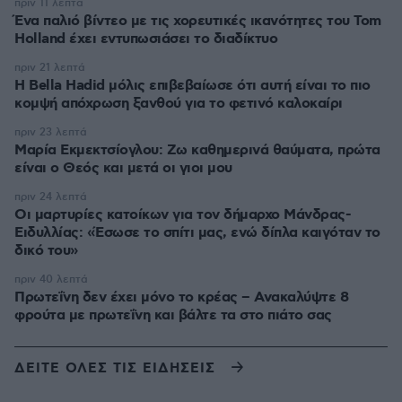
πριν 11 λεπτά
Ένα παλιό βίντεο με τις χορευτικές ικανότητες του Tom
Holland έχει εντυπωσιάσει το διαδίκτυο
πριν 21 λεπτά
Η Bella Hadid μόλις επιβεβαίωσε ότι αυτή είναι το πιο
κομψή απόχρωση ξανθού για το φετινό καλοκαίρι
πριν 23 λεπτά
Μαρία Εκμεκτσίογλου: Ζω καθημερινά θαύματα, πρώτα
είναι ο Θεός και μετά οι γιοι μου
πριν 24 λεπτά
Οι μαρτυρίες κατοίκων για τον δήμαρχο Μάνδρας-
Ειδυλλίας: «Έσωσε το σπίτι μας, ενώ δίπλα καιγόταν το
δικό του»
πριν 40 λεπτά
Πρωτεΐνη δεν έχει μόνο το κρέας – Ανακαλύψτε 8
φρούτα με πρωτεΐνη και βάλτε τα στο πιάτο σας
ΔΕΙΤΕ ΟΛΕΣ ΤΙΣ ΕΙΔΗΣΕΙΣ