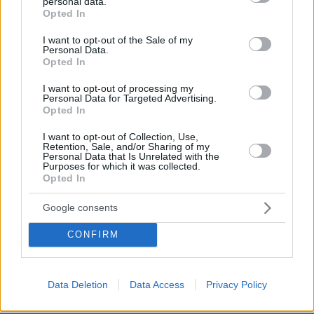
personal data.
grant or deny consent to Google and its third-party tags to
Opted In
use your data for below specified purposes in below Google
consent section.
I want to opt-out of the Sale of my
Personal Data.
Opted In
I want to opt-out of processing my
Personal Data for Targeted Advertising.
Opted In
I want to opt-out of Collection, Use,
Retention, Sale, and/or Sharing of my
Personal Data that Is Unrelated with the
Purposes for which it was collected.
Opted In
Google consents
CONFIRM
Data Deletion
Data Access
Privacy Policy
17.07.2025, 17:43