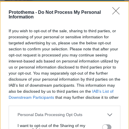
Protothema -
Do Not Process My Personal
Information
If you wish to opt-out of the sale, sharing to third parties, or
processing of your personal or sensitive information for
targeted advertising by us, please use the below opt-out
section to confirm your selection. Please note that after your
opt-out request is processed you may continue seeing
interest-based ads based on personal information utilized by
us or personal information disclosed to third parties prior to
your opt-out. You may separately opt-out of the further
disclosure of your personal information by third parties on the
1
18.09.2025, 09:45
IAB’s list of downstream participants. This information may
Κλίμα: Ο κύκλος του νερού διαταράσσεται ολοένα και
also be disclosed by us to third parties on the
IAB’s List of
περισσότερο, προειδοποιεί ο ΟΗΕ
Downstream Participants
that may further disclose it to other
Τα τελευταία έξι χρόνια μόνο περίπου το ένα τρίτο
third parties.
των λεκανών απορροής ποταμών είδαν κανονικές
Please note that this website/app uses one or more Google
συνθήκες ροής
Personal Data Processing Opt Outs
services and may gather and store information including but
not limited to your visit or usage behaviour. You may click to
I want to opt-out of the Sharing of my