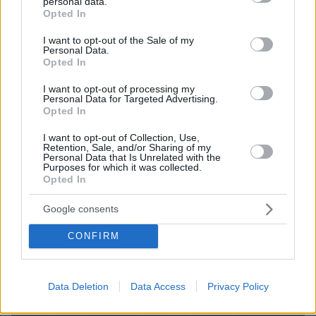
personal data.
Επιβάτες εκτός ΕΕ καλούνται να καταχωρούν
grant or deny consent to Google and its third-party tags to
Opted In
προσωπικά στοιχεία και βιομετρικά δεδομένα
use your data for below specified purposes in below Google
consent section.
I want to opt-out of the Sale of my
Personal Data.
Opted In
I want to opt-out of processing my
Personal Data for Targeted Advertising.
Opted In
I want to opt-out of Collection, Use,
Retention, Sale, and/or Sharing of my
Personal Data that Is Unrelated with the
Purposes for which it was collected.
Opted In
Google consents
CONFIRM
Data Deletion
Data Access
Privacy Policy