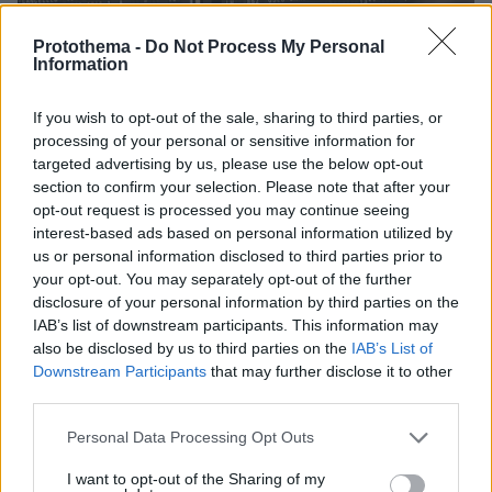
Protothema -
Do Not Process My Personal
Information
If you wish to opt-out of the sale, sharing to third parties, or
processing of your personal or sensitive information for
targeted advertising by us, please use the below opt-out
section to confirm your selection. Please note that after your
opt-out request is processed you may continue seeing
interest-based ads based on personal information utilized by
us or personal information disclosed to third parties prior to
your opt-out. You may separately opt-out of the further
disclosure of your personal information by third parties on the
IAB’s list of downstream participants. This information may
also be disclosed by us to third parties on the
IAB’s List of
Downstream Participants
that may further disclose it to other
third parties.
16.04.2026, 13:28
Please note that this website/app uses one or more Google
Personal Data Processing Opt Outs
Καθυστερήσεις σε ευρωπαϊκά αεροδρόμια λόγω του
services and may gather and store information including but
νέου συστήματος εισόδου - εξόδου επιβατών εκτός ΕΕ
not limited to your visit or usage behaviour. You may click to
I want to opt-out of the Sharing of my