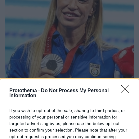
Protothema -
Do Not Process My Personal
Information
139
09.09.2025, 10:36
«Ο οδηγός θα υποστεί τις κυρώσεις» - Η θέση του ΣΑΤΑ
If you wish to opt-out of the sale, sharing to third parties, or
για το ταξί που αρνήθηκε στην Καρολίνα Πελενδρίτου
processing of your personal or sensitive information for
να πάρει μαζί της τον σκύλο-οδηγό της
targeted advertising by us, please use the below opt-out
section to confirm your selection. Please note that after your
Είπε ότι ο ΣΑΤΑ έχει λάβει υπόψιν το περιστατικό το
opt-out request is processed you may continue seeing
οποίο χαρακτήρισε καταδικαστέο