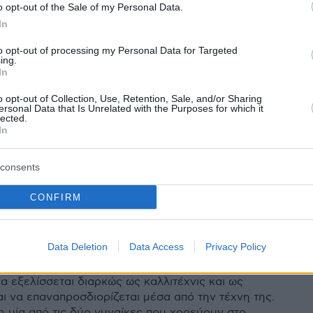
o opt-out of the Sale of my Personal Data.
In
16
0
 Ασημακοπούλου: Όλοι είμαστε
to opt-out of processing my Personal Data for Targeted
ing.
της πατριαρχίας, γυναίκες και
In
o opt-out of Collection, Use, Retention, Sale, and/or Sharing
ersonal Data that Is Unrelated with the Purposes for which it
lected.
τα είναι κοινά, στους άντρες επιβάλλουν να μην
In
ίναι δυνατοί κλπ, πρόσθεσε η ηθοποιός
consents
4
2
CONFIRM
 Ασημακοπούλου: Πάντα
 στοιχεία που με συνδέουν με
Data Deletion
Data Access
Privacy Policy
ρακτήρα που ερμηνεύω
α εξελίσσεται διαρκώς ως καλλιτέχνις και ως
ι να επαναπροσδιορίζεται μέσα από την τέχνη της.
 η μία από τις δύο γυναίκες που χορεύουν στο