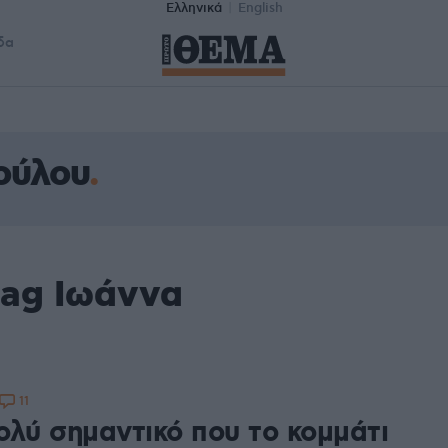
Ελληνικά
English
δα
ούλου
tag Ιωάννα
11
ολύ σημαντικό που το κομμάτι