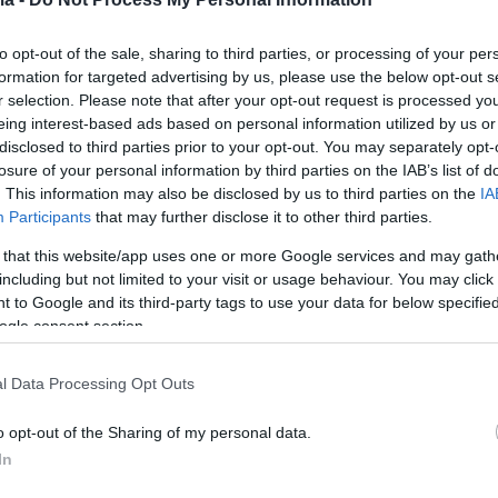
7
2
βήθηκα ποτέ να μείνω
to opt-out of the sale, sharing to third parties, or processing of your per
εν μου έχει δημιουργηθεί ακόμα
formation for targeted advertising by us, please use the below opt-out s
r selection. Please note that after your opt-out request is processed y
κη για γάμο, δήλωσε η Ιωάννα
eing interest-based ads based on personal information utilized by us or
disclosed to third parties prior to your opt-out. You may separately opt-
οπούλου
losure of your personal information by third parties on the IAB’s list of
. This information may also be disclosed by us to third parties on the
IA
ουν το «κενό», αλλά συνειδητοποίησα πως όταν
Participants
that may further disclose it to other third parties.
ο διαχειρίζομαι, αυτό έφερε τρομερά δώρα, πρόσθεσε
 that this website/app uses one or more Google services and may gath
including but not limited to your visit or usage behaviour. You may click 
 to Google and its third-party tags to use your data for below specifi
13
ogle consent section.
να Ασημακοπούλου και η Μίρκα
νσταντίνου ποζάρουν στα
l Data Processing Opt Outs
ατα της σειράς «Το Σόι σου»
o opt-out of the Sharing of my personal data.
In
οιοί επιστρέφουν στο νέο κύκλο του σίριαλ