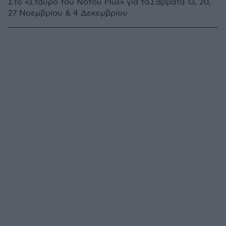
Στο «Σταυρό του Νότου Plus» για τα Σάββατα 13, 20,
27 Νοεμβρίου & 4 Δεκεμβρίου