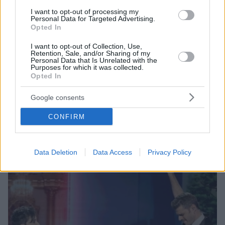
I want to opt-out of processing my
Personal Data for Targeted Advertising.
Opted In
I want to opt-out of Collection, Use,
Retention, Sale, and/or Sharing of my
Personal Data that Is Unrelated with the
Purposes for which it was collected.
Opted In
3
27.03.2024, 11:04
Η Ηρώ για την επίθεση συμμορίας ανηλίκων στον γιο
Google consents
της: Δύσκολη φάση, τρόμαξα πολύ
CONFIRM
Πολλές φορές αναρωτιέμαι αν είμαι σωστή μαμά,
πρόσθεσε
Data Deletion
Data Access
Privacy Policy