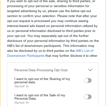
If you wish to opt-out of the sale, sharing to third parties, or
10
10.04.2024, 23:15
processing of your personal or sensitive information for
Ηρώ: Δεν θύμωσα με όσους έλεγαν ότι τα παιδιά
targeted advertising by us, please use the below opt-out
χρειάζονται και τους δυο γονείς, χρειάζονται
section to confirm your selection. Please note that after your
εκπαίδευση για να καταλάβουν
opt-out request is processed you may continue seeing
Οι κοινωνίες δεν αλλάζουν από τη μία μέρα στην
interest-based ads based on personal information utilized by
άλλη, είπε η τραγουδίστρια
us or personal information disclosed to third parties prior to
your opt-out. You may separately opt-out of the further
disclosure of your personal information by third parties on the
IAB’s list of downstream participants. This information may
also be disclosed by us to third parties on the
IAB’s List of
Downstream Participants
that may further disclose it to other
third parties.
Please note that this website/app uses one or more Google
Personal Data Processing Opt Outs
services and may gather and store information including but
not limited to your visit or usage behaviour. You may click to
I want to opt-out of the Sharing of my
personal data.
grant or deny consent to Google and its third-party tags to
Opted In
use your data for below specified purposes in below Google
consent section.
I want to opt-out of the Sale of my
Personal Data.
Opted In