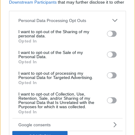
Downstream Participants
that may further disclose it to other
third parties.
Please note that this website/app uses one or more Google
Personal Data Processing Opt Outs
services and may gather and store information including but
not limited to your visit or usage behaviour. You may click to
I want to opt-out of the Sharing of my
personal data.
grant or deny consent to Google and its third-party tags to
Opted In
use your data for below specified purposes in below Google
consent section.
I want to opt-out of the Sale of my
Personal Data.
Opted In
I want to opt-out of processing my
Personal Data for Targeted Advertising.
Opted In
I want to opt-out of Collection, Use,
Retention, Sale, and/or Sharing of my
Personal Data that Is Unrelated with the
4
14.06.2022, 22:55
Purposes for which it was collected.
Opted In
Η απουσία της Ελισάβετ από τις ιπποδρομίες του Άσκοτ,
τα εντυπωσιακά καπέλα και η «στενή» φίλη του πρίγκιπα
Φίλιππου
Google consents
Οι γαλαζοαίματοι που έδωσαν το «παρών», γιατί