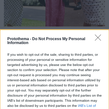
4
17.06.2022, 21:25
Κέιτ Μίντλετον: Έκανε «copy-paste» την εμφάνιση της
Protothema -
Do Not Process My Personal
πριγκίπισσας Νταϊάνας στις βασιλικές ιπποδρομίες του
Information
Άσκοτ
Η δούκισσα του Κέιμπριτζ και ο πρίγκιπας Ουίλιαμ
If you wish to opt-out of the sale, sharing to third parties, or
έκαναν την πρώτη τους εμφάνιση στις βασιλικές
processing of your personal or sensitive information for
ιπποδρομίες του Άσκοτ την τέταρτη μέρα της
targeted advertising by us, please use the below opt-out
διοργάνωσης - Απούσα η βασίλισσα Ελισάβετ,, αν και
section to confirm your selection. Please note that after your
opt-out request is processed you may continue seeing
αγωνίζονταν δύο δικά της άλογα - Οι υψηλές
interest-based ads based on personal information utilized by
θερμοκρασίες χαλάρωσαν το αυστηρό dress code
us or personal information disclosed to third parties prior to
της αριστοκρατικής εκδήλωσης
your opt-out. You may separately opt-out of the further
disclosure of your personal information by third parties on the
IAB’s list of downstream participants. This information may
also be disclosed by us to third parties on the
IAB’s List of