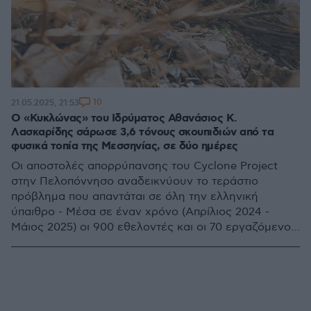
10
21.05.2025, 21:53
Ο «Κυκλώνας» του Ιδρύματος Αθανάσιος Κ.
Λασκαρίδης σάρωσε 3,6 τόνους σκουπιδιών από τα
φυσικά τοπία της Μεσσηνίας, σε δύο ημέρες
Οι αποστολές απορρύπανσης του Cyclone Project
στην Πελοπόννησο αναδεικνύουν το τεράστιο
πρόβλημα που απαντάται σε όλη την ελληνική
ύπαιθρο - Μέσα σε έναν χρόνο (Απρίλιος 2024 -
Μάιος 2025) οι 900 εθελοντές και οι 70 εργαζόμενοι
του «Κυκλώνα» έχουν καθαρίσει 51 αρχαιολογικούς
χώρους, 27 ρέματα, 20 επαρχιακές οδούς, 8 ποτάμια
και 2 λίμνες