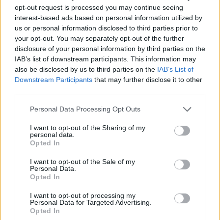
opt-out request is processed you may continue seeing
interest-based ads based on personal information utilized by
us or personal information disclosed to third parties prior to
your opt-out. You may separately opt-out of the further
disclosure of your personal information by third parties on the
IAB’s list of downstream participants. This information may
also be disclosed by us to third parties on the
IAB’s List of
Downstream Participants
that may further disclose it to other
third parties.
Please note that this website/app uses one or more Google
Personal Data Processing Opt Outs
4
08.06.2026, 21:55
services and may gather and store information including but
Μετά από τις ακτές και τους αρχαιολογικούς χώρους,
not limited to your visit or usage behaviour. You may click to
I want to opt-out of the Sharing of my
personal data.
τώρα το Ίδρυμα Αθ. Κ. Λασκαρίδης καθαρίζει και τις
grant or deny consent to Google and its third-party tags to
Opted In
σιδηροδρομικές γραμμές
use your data for below specified purposes in below Google
consent section.
Έξι τόνους σκουπιδιών μέσα σε μία ημέρα μάζεψαν
I want to opt-out of the Sale of my
Personal Data.
οι άνθρωποι του Cyclone Project από τη Θήβα
Opted In
I want to opt-out of processing my
Personal Data for Targeted Advertising.
Opted In