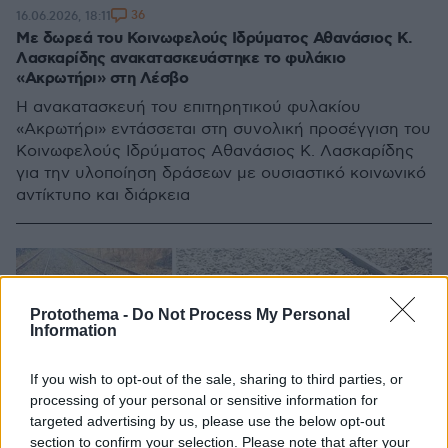
36
16.06.2026, 18:11
Με δωρεά του Κοινωφελούς Ιδρύματος Αθανάσιος Κ.
Λασκαρίδης ανακατασκευάστηκε το φυλάκιο
«Ακρωτήρι» στη Λέσβο
Η ανακατασκευή του επιτηρητικού φυλακίου
«Ακρωτήρι» εντάσσεται στη συνολική προσέγγιση του
Κοινωφελούς Ιδρύματος Αθανάσιος Κ. Λασκαρίδης
για την υλοποίηση δράσεων με ουσιαστικό κοινωνικό
αντίκτυπο και διάρκεια
Protothema -
Do Not Process My Personal
Information
If you wish to opt-out of the sale, sharing to third parties, or
processing of your personal or sensitive information for
targeted advertising by us, please use the below opt-out
section to confirm your selection. Please note that after your