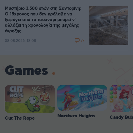
Μυστήριο 3.500 ετών στη Σαντορίνη:
Ο 15χρονος που δεν πρόλαβε να
ξεφύγει από το τσουνάμι μπορεί ν'
αλλάξει τη χρονολογία της μεγάλης
έκρηξης
77
08.08.2026, 18:08
Games
Northern Heights
Candy Bub
Cut The Rope