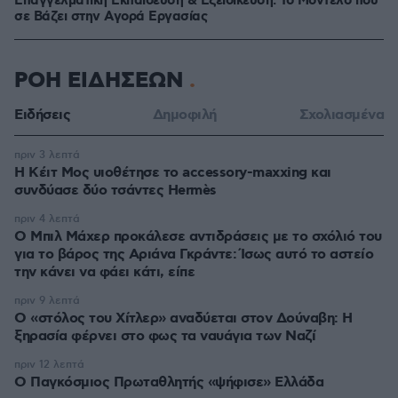
Επαγγελματική Εκπαίδευση & Εξειδίκευση: Το Mοντέλο που
σε Bάζει στην Aγορά Eργασίας
ΡΟΗ ΕΙΔΗΣΕΩΝ
Ειδήσεις
Δημοφιλή
Σχολιασμένα
πριν 3 λεπτά
Η Κέιτ Μος υιοθέτησε τo accessory-maxxing και
συνδύασε δύο τσάντες Hermès
πριν 4 λεπτά
Ο Μπιλ Μάχερ προκάλεσε αντιδράσεις με το σχόλιό του
για το βάρος της Αριάνα Γκράντε: Ίσως αυτό το αστείο
την κάνει να φάει κάτι, είπε
πριν 9 λεπτά
Ο «στόλος του Χίτλερ» αναδύεται στον Δούναβη: Η
ξηρασία φέρνει στο φως τα ναυάγια των Ναζί
πριν 12 λεπτά
Ο Παγκόσμιος Πρωταθλητής «ψήφισε» Ελλάδα