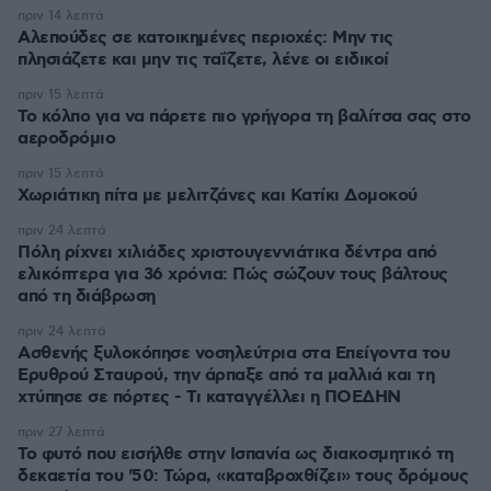
πριν 14 λεπτά
Αλεπούδες σε κατοικημένες περιοχές: Μην τις
πλησιάζετε και μην τις ταΐζετε, λένε οι ειδικοί
πριν 15 λεπτά
Το κόλπο για να πάρετε πιο γρήγορα τη βαλίτσα σας στο
αεροδρόμιο
πριν 15 λεπτά
Χωριάτικη πίτα με μελιτζάνες και Κατίκι Δομοκού
πριν 24 λεπτά
Πόλη ρίχνει χιλιάδες χριστουγεννιάτικα δέντρα από
ελικόπτερα για 36 χρόνια: Πώς σώζουν τους βάλτους
από τη διάβρωση
πριν 24 λεπτά
Ασθενής ξυλοκόπησε νοσηλεύτρια στα Επείγοντα του
Ερυθρού Σταυρού, την άρπαξε από τα μαλλιά και τη
χτύπησε σε πόρτες - Τι καταγγέλλει η ΠΟΕΔΗΝ
πριν 27 λεπτά
Το φυτό που εισήλθε στην Ισπανία ως διακοσμητικό τη
δεκαετία του '50: Τώρα, «καταβροχθίζει» τους δρόμους