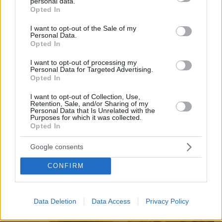
personal data.
grant or deny consent to Google and its third-party tags to
Opted In
use your data for below specified purposes in below Google
consent section.
I want to opt-out of the Sale of my
protothema.gr στο Google News
Ακολουθήστε το
Personal Data.
Opted In
και μάθετε πρώτοι όλες τις ειδήσεις
I want to opt-out of processing my
Ειδήσεις
Δείτε όλες τις τελευταίες
από την Ελλάδα
Personal Data for Targeted Advertising.
Opted In
και τον Κόσμο, τη στιγμή που συμβαίνουν, στο
Protothema.gr
I want to opt-out of Collection, Use,
Retention, Sale, and/or Sharing of my
Personal Data that Is Unrelated with the
Purposes for which it was collected.
Thema Insights
Opted In
Google consents
CONFIRM
Data Deletion
Data Access
Privacy Policy