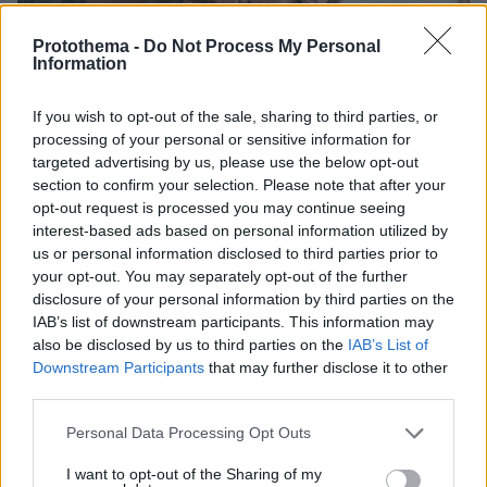
Protothema -
Do Not Process My Personal
Information
If you wish to opt-out of the sale, sharing to third parties, or
processing of your personal or sensitive information for
targeted advertising by us, please use the below opt-out
section to confirm your selection. Please note that after your
opt-out request is processed you may continue seeing
interest-based ads based on personal information utilized by
us or personal information disclosed to third parties prior to
your opt-out. You may separately opt-out of the further
disclosure of your personal information by third parties on the
IAB’s list of downstream participants. This information may
17.07.2026, 21:11
also be disclosed by us to third parties on the
IAB’s List of
Γιατί ο γάμος ωφελεί περισσότερο τους άνδρες από τις
Downstream Participants
that may further disclose it to other
γυναίκες; Μια ψυχοθεραπεύτρια εξηγεί
third parties.
Οι παντρεμένοι άνδρες φαίνεται να έχουν καλύτερη
Please note that this website/app uses one or more Google
Personal Data Processing Opt Outs
υγεία και λιγότερο άγχος. Μια ψυχοθεραπεύτρια
services and may gather and store information including but
εξηγεί τι συμβαίνει
not limited to your visit or usage behaviour. You may click to
I want to opt-out of the Sharing of my