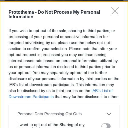
Protothema -
Do Not Process My Personal
Information
If you wish to opt-out of the sale, sharing to third parties, or
processing of your personal or sensitive information for
targeted advertising by us, please use the below opt-out
section to confirm your selection. Please note that after your
opt-out request is processed you may continue seeing
interest-based ads based on personal information utilized by
us or personal information disclosed to third parties prior to
your opt-out. You may separately opt-out of the further
disclosure of your personal information by third parties on the
9
27.06.2023, 16:26
IAB’s list of downstream participants. This information may
Μενδώνη: Υπάρχουν πολλές μεταρρυθμίσεις που πρέπει
also be disclosed by us to third parties on the
IAB’s List of
να γίνουν στο υπουργείο Πολιτισμού
Downstream Participants
that may further disclose it to other
Ολοκληρώθηκε η τελετή παράδοσης – παραλαβής
third parties.
Please note that this website/app uses one or more Google
Personal Data Processing Opt Outs
services and may gather and store information including but
not limited to your visit or usage behaviour. You may click to
I want to opt-out of the Sharing of my