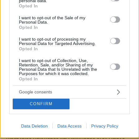
personal data.
grant or deny consent to Google and its third-party tags to
Opted In
use your data for below specified purposes in below Google
consent section.
I want to opt-out of the Sale of my
Personal Data.
Opted In
I want to opt-out of processing my
Personal Data for Targeted Advertising.
Opted In
I want to opt-out of Collection, Use,
Retention, Sale, and/or Sharing of my
Personal Data that Is Unrelated with the
Purposes for which it was collected.
Opted In
Google consents
CONFIRM
5
26.05.2023, 18:26
Data Deletion
Data Access
Privacy Policy
Η Λίνα Μενδώνη παρέδωσε το χαρτοφυλάκιο του
Υπουργείου Πολιτισμού και Αθλητισμού στον Γιώργο