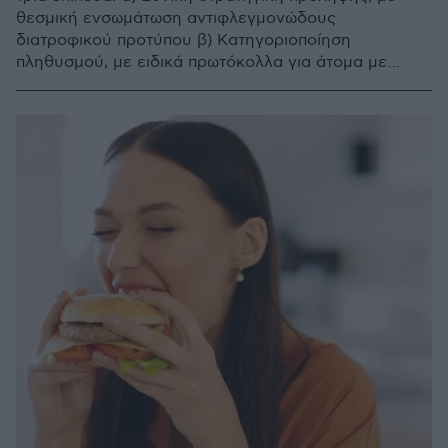
θεσμική ενσωμάτωση αντιφλεγμονώδους
διατροφικού προτύπου β) Κατηγοριοποίηση
πληθυσμού, με ειδικά πρωτόκολλα για άτομα με
υποκείμενα νοσήματα και γ) Εξειδίκευση, με
στοχευμένη διατροφική αγωγή ανά νόσο και
μεταβολικό προφίλ