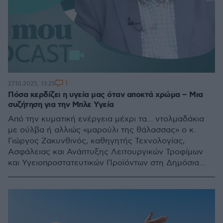
1
27.10.2025, 13:25
Πόσα κερδίζει η υγεία μας όταν αποκτά χρώμα – Μια
συζήτηση για την Μπλε Υγεία
Από την κυματική ενέργεια μέχρι τα... ντολμαδάκια
με ούλβα ή αλλιώς «μαρούλι της θάλασσας» ο κ.
Γιώργος Ζακυνθινός, καθηγητής Τεχνολογίας,
Ασφάλειας και Ανάπτυξης Λειτουργικών Τροφίμων
και Υγειοπροστατευτικών Προϊόντων στη Δημόσια
Υγεία, ΠΑΔΑ αναλύει όλες τις πτυχές της μπλε
οικονομίας και της διασύνδεσής της με τη Δημόσια
Υγεία