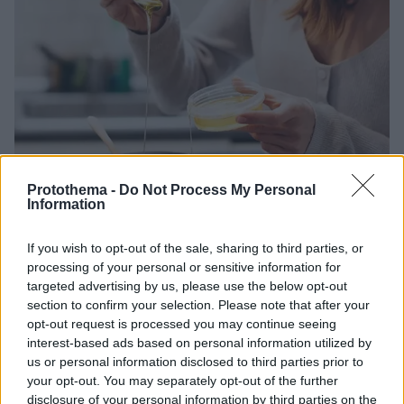
Protothema -
Do Not Process My Personal
Information
03.12.2025, 07:47
If you wish to opt-out of the sale, sharing to third parties, or
Το γλυκό «φάρμακο» της φύσης που θωρακίζει καρδιά
processing of your personal or sensitive information for
και ανοσοποιητικό – Ο κίνδυνος της νοθείας
targeted advertising by us, please use the below opt-out
Το ελληνικό μέλι είναι φυσικό τροφοφάρμακο με
section to confirm your selection. Please note that after your
σημαντικά οφέλη για την υγεία, αλλά και μεγάλους
opt-out request is processed you may continue seeing
κινδύνους όταν είναι νοθευμένο - Ένας καθηγητής
interest-based ads based on personal information utilized by
εξηγεί
us or personal information disclosed to third parties prior to
your opt-out. You may separately opt-out of the further
disclosure of your personal information by third parties on the