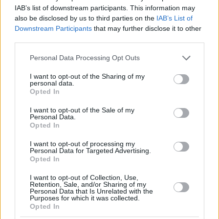
IAB’s list of downstream participants. This information may
also be disclosed by us to third parties on the
IAB’s List of
Downstream Participants
that may further disclose it to other
third parties.
Please note that this website/app uses one or more Google
Personal Data Processing Opt Outs
services and may gather and store information including but
not limited to your visit or usage behaviour. You may click to
I want to opt-out of the Sharing of my
personal data.
grant or deny consent to Google and its third-party tags to
Opted In
use your data for below specified purposes in below Google
consent section.
I want to opt-out of the Sale of my
Personal Data.
Opted In
I want to opt-out of processing my
Personal Data for Targeted Advertising.
Opted In
I want to opt-out of Collection, Use,
Retention, Sale, and/or Sharing of my
Personal Data that Is Unrelated with the
Purposes for which it was collected.
Opted In
1
12.11.2025, 13:22