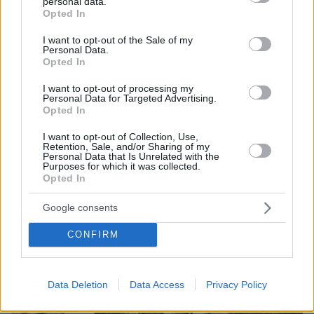
personal data.
grant or deny consent to Google and its third-party tags to
Opted In
use your data for below specified purposes in below Google
consent section.
I want to opt-out of the Sale of my
Personal Data.
Opted In
13
28.11.2018, 12:57
Φορολογία επιχειρήσεων: Σε τρία χρόνια η μείωση στο
I want to opt-out of processing my
26%! Αντί να ισχύσει από το 2019, θα εφαρμοστεί από
Personal Data for Targeted Advertising.
το 2021!
Opted In
Οι επιχειρήσεις το 2019 θα φορολογηθούν με 28%
I want to opt-out of Collection, Use,
αντί με 26% αν ίσχυε ο νόμος ΝΔ – ΠΑΣΟΚ, το 2020
Retention, Sale, and/or Sharing of my
Personal Data that Is Unrelated with the
με 27% για να φθάσει το 2021 στο 26% και να μειωθεί
Purposes for which it was collected.
περαιτέρω από το 2022 και μετά κατά 1%
Opted In
Google consents
CONFIRM
Data Deletion
Data Access
Privacy Policy