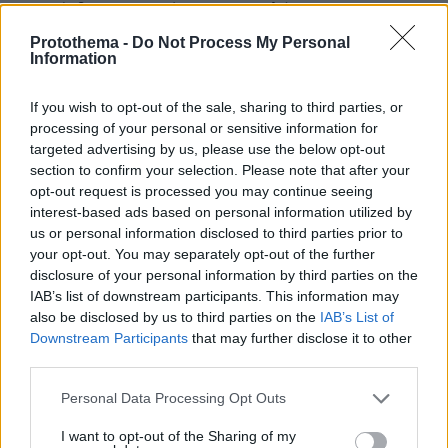
Στην έκθεση σχετικά με τη φορολόγηση των
επιχειρήσεων η Ελλάδα βρίσκεται στην πρώτη
Protothema -
Do Not Process My Personal
δεκάδα των χωρών με την υψηλότερη φορολογία
Information
If you wish to opt-out of the sale, sharing to third parties, or
processing of your personal or sensitive information for
targeted advertising by us, please use the below opt-out
section to confirm your selection. Please note that after your
opt-out request is processed you may continue seeing
interest-based ads based on personal information utilized by
us or personal information disclosed to third parties prior to
your opt-out. You may separately opt-out of the further
disclosure of your personal information by third parties on the
IAB’s list of downstream participants. This information may
also be disclosed by us to third parties on the
IAB’s List of
Downstream Participants
that may further disclose it to other
third parties.
Please note that this website/app uses one or more Google
Personal Data Processing Opt Outs
services and may gather and store information including but
not limited to your visit or usage behaviour. You may click to
I want to opt-out of the Sharing of my