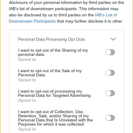
disclosure of your personal information by third parties on the
IAB’s list of downstream participants. This information may
also be disclosed by us to third parties on the
IAB’s List of
Downstream Participants
that may further disclose it to other
third parties.
Please note that this website/app uses one or more Google
Personal Data Processing Opt Outs
services and may gather and store information including but
not limited to your visit or usage behaviour. You may click to
I want to opt-out of the Sharing of my
personal data.
grant or deny consent to Google and its third-party tags to
Opted In
use your data for below specified purposes in below Google
consent section.
I want to opt-out of the Sale of my
Personal Data.
Opted In
I want to opt-out of processing my
Personal Data for Targeted Advertising.
Opted In
15.11.2021, 21:56
Πρώτη παγκόσμια παρουσίαση του τραγουδιού
I want to opt-out of Collection, Use,
«Ελληνισμός»
Retention, Sale, and/or Sharing of my
Personal Data that Is Unrelated with the
Ως μια ελάχιστη προσφορά προς τους Απόδημους
Purposes for which it was collected.
Έλληνες
Opted In