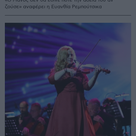
«Ο Μάνος δεν θα έδινε ποτέ την άδεια του αν
ζούσε» αναφέρει η Ευανθία Ρεμπούτσικα