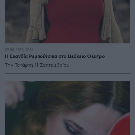
29.08.2019, 12:18
Η Ευανθία Ρεμπούτσικα στο Βεάκειο Θέατρο
Την Τετάρτη 11 Σεπτεμβρίου