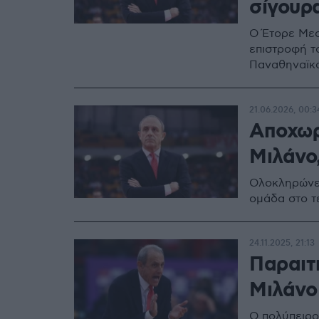
σίγουρ
Ο Έτορε Μεσ
επιστροφή τ
Παναθηναϊκό
21.06.2026, 00:3
Αποχωρ
Μιλάνο
Ολοκληρώνει
ομάδα στο τ
24.11.2025, 21:13
Παραιτ
Μιλάνο
Ο πολύπειρο