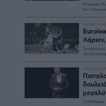
Η Αρμάνι Μι
τον Ολυμπια
17.10.2025, 16:46
Eurolea
Λάρκιν
Τα πρόστιμα
της Eurolea
11.06.2025, 21:51
Παπαλο
δουλειά
μεγαλύτ
Ο Θοδωρής Π