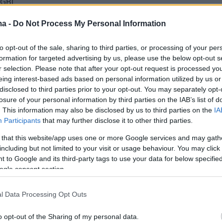
 GBL
ma -
Do Not Process My Personal Information
5
ague: Το απλησίαστο ρεκόρ του
to opt-out of the sale, sharing to third parties, or processing of your per
formation for targeted advertising by us, please use the below opt-out s
 Ομπράντοβιτς
r selection. Please note that after your opt-out request is processed y
eing interest-based ads based on personal information utilized by us or
χνικός μετρά 18 συμμετοχές σε Final-4 της
disclosed to third parties prior to your opt-out. You may separately opt-
αι είναι με διαφορά ο κορυφαίος της σχετικής λίστας
losure of your personal information by third parties on the IAB’s list of
. This information may also be disclosed by us to third parties on the
IA
Participants
that may further disclose it to other third parties.
5
για τη λίγκα που ετοιμάζει το
 that this website/app uses one or more Google services and may gath
including but not limited to your visit or usage behaviour. You may click 
 την FIBA στην Ευρώπη:
 to Google and its third-party tags to use your data for below specifi
ogle consent section.
έρον πρότζεκτ αλλά τι ρόλο θα
Euroleague;
l Data Processing Opt Outs
ίνα σχολίασε την συνέντευξη τύπου του κομισάριου
o opt-out of the Sharing of my personal data.