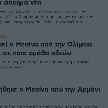
α άσχημα νέα
ίνα δεν έκρυψε τον ενθουσιασμό του για την
ου Ζέλικο Ομπράντοβιτς στην προπονητική και τον
, όπου εκτιμά πως θα κλείσει την καριέρα του
1
4
εί ο Μεσίνα από την Ολίμπια
, σε ποια ομάδα οδεύει
 τη συνεργασία της με τον προπονητή η ιταλική
έλος Ιουνίου
ήθηκε ο Μεσίνα από την Αρμάνι
ς Ιταλός προπονητής ολοκληρώνει την παρουσία του