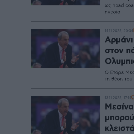
ως head coa
ηγεσία
14.11.2025, 20:34
Αρμάνι
στον πά
Ολυμπι
Ο Ετόρε Μεσ
τη θέση του
13.11.2025, 17:14
Μεσίνα
μπορού
κλειστά