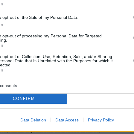
 μίλησε για την επόμενη ημέρα του μπάσκετ στην
In
o opt-out of the Sale of my Personal Data.
In
1
1
Μιλάνο: Οπαδός την... είπε
to opt-out of processing my Personal Data for Targeted
ing.
εσίνα και αυτός έκατσε δίπλα
In
Βίντεο
o opt-out of Collection, Use, Retention, Sale, and/or Sharing
ersonal Data that Is Unrelated with the Purposes for which it
lected.
ίνα έκλεψε την παράσταση στο Βελιγράδι όταν ένας
In
Ερυθρού Αστέρα του «τα έψαλε» από τις κερκίδες
consents
1
CONFIRM
: «Από τις πιο σταθερές ομάδες
roleague ο Ολυμπιακός»
Data Deletion
Data Access
Privacy Policy
y της Euroleague βρίσκει την Αρμάνι να υποδέχεται
κό με τον Ετόρε Μεσίνα να αποθεώνει τους