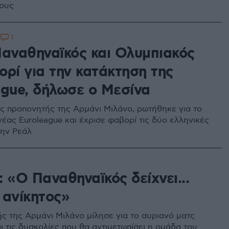
ους
1
2
Παναθηναϊκός και Ολυμπιακός
ορί για την κατάκτηση της
ague, δήλωσε ο Μεσίνα
ς προπονητής της Αρμάνι Μιλάνο, ρωτήθηκε για το
νέας Euroleague και έχρισε φαβορί τις δύο ελληνικές
την Ρεάλ
5
 «Ο Παναθηναϊκός δείχνει...
 ανίκητος»
ς της Αρμάνι Μιλάνο μίλησε για το αυριανό ματς
ι τις δυσκολίες που θα αντιμετωπίσει η ομάδα του