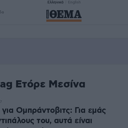
Ελληνικά
English
δα
tag Ετόρε Μεσίνα
7
 για Ομπράντοβιτς: Για εμάς
τιπάλους του, αυτά είναι