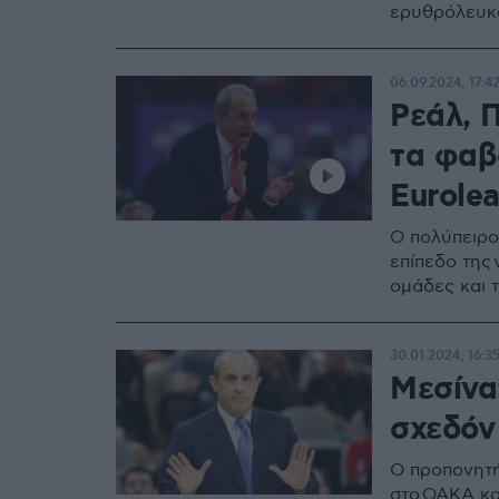
ερυθρόλευκ
06.09.2024, 17:4
Ρεάλ, 
τα φαβ
Eurole
Ο πολύπειρο
επίπεδο της 
ομάδες και 
30.01.2024, 16:3
Μεσίνα:
σχεδόν
Ο προπονητή
στο ΟΑΚΑ κα