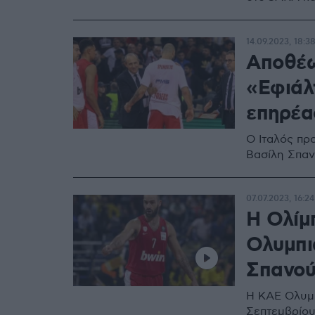
14.09.2023, 18:3
Αποθέω
«Εφιάλ
επηρέα
Ο Ιταλός πρ
Βασίλη Σπαν
07.07.2023, 16:24
Η Ολίμ
Ολυμπι
Σπανούλ
Η ΚΑΕ Ολυμπ
Σεπτεμβρίο