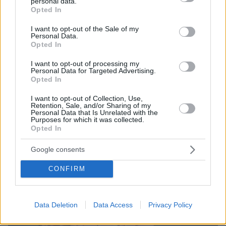
personal data.
Χρόνιοι ασθενείς: Ποιες ακριβές θεραπείες θα
grant or deny consent to Google and its third-party tags to
Opted In
παίρνουν από τα φαρμακεία της γειτονιάς
use your data for below specified purposes in below Google
consent section.
Η ηγεσία του Υπουργείου Υγείας έχει εκφράσει τη
I want to opt-out of the Sale of my
Personal Data.
βούλησή της να διανέμονται κάποια Φάρμακα
Opted In
Υψηλού Κόστους και από τα ιδιωτικά φαρμακεία - Τα
πιθανά σενάρια
I want to opt-out of processing my
Personal Data for Targeted Advertising.
Opted In
I want to opt-out of Collection, Use,
Retention, Sale, and/or Sharing of my
Personal Data that Is Unrelated with the
Purposes for which it was collected.
Opted In
Google consents
CONFIRM
Data Deletion
Data Access
Privacy Policy