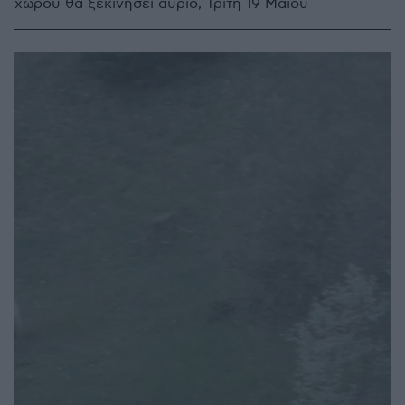
χώρου θα ξεκινήσει αύριο, Τρίτη 19 Μαΐου