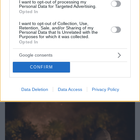
I want to opt-out of processing my
Personal Data for Targeted Advertising.
Opted In
13
13.01.2023, 21:59
I want to opt-out of Collection, Use,
Retention, Sale, and/or Sharing of my
Στο τροπικό δάσος του εθνικού δρυμού της Γκαμπόν ο
Personal Data that Is Unrelated with the
Νίκος Δένδιας - Δείτε βίντεο
Purposes for which it was collected.
Opted In
Ολοκλήρωσε την περιοδεία του σε τρεις χώρες της
Δυτικής Αφρικής
Google consents
CONFIRM
Data Deletion
Data Access
Privacy Policy