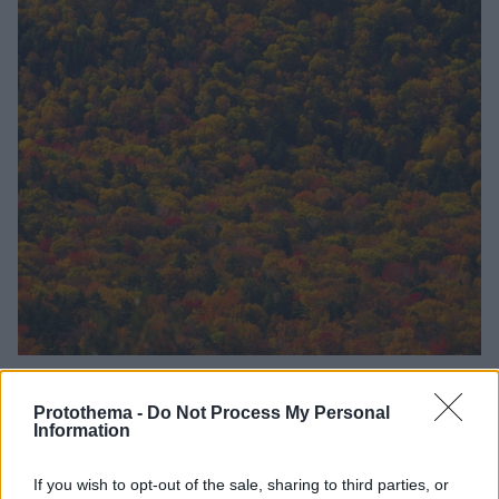
1
15.02.2025, 22:17
Μαζικές απολύσεις ετοιμάζει ο Τραμπ και στην
Protothema -
Do Not Process My Personal
αμερικανική Δασική Υπηρεσία
Information
Οι περικοπές αντιπροσωπεύουν περίπου το 10% του
εργατικού δυναμικού της Δασικής Υπηρεσίας και
If you wish to opt-out of the sale, sharing to third parties, or