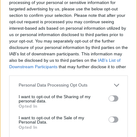
περίπου το 5% των υπαλλήλων της Υπηρεσίας
processing of your personal or sensitive information for
targeted advertising by us, please use the below opt-out
Εθνικών Πάρκων - Εξαιρούνται οι πυροσβέστες
section to confirm your selection. Please note that after your
opt-out request is processed you may continue seeing
interest-based ads based on personal information utilized by
us or personal information disclosed to third parties prior to
your opt-out. You may separately opt-out of the further
disclosure of your personal information by third parties on the
IAB’s list of downstream participants. This information may
also be disclosed by us to third parties on the
IAB’s List of
Downstream Participants
that may further disclose it to other
third parties.
Please note that this website/app uses one or more Google
Personal Data Processing Opt Outs
services and may gather and store information including but
not limited to your visit or usage behaviour. You may click to
I want to opt-out of the Sharing of my
personal data.
grant or deny consent to Google and its third-party tags to
Opted In
use your data for below specified purposes in below Google
consent section.
I want to opt-out of the Sale of my
Personal Data.
Opted In