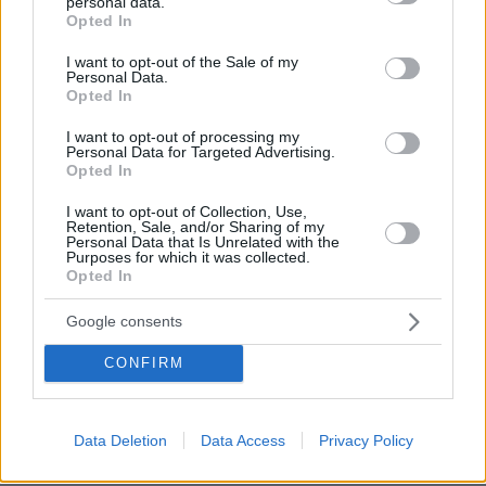
personal data.
grant or deny consent to Google and its third-party tags to
Opted In
use your data for below specified purposes in below Google
consent section.
I want to opt-out of the Sale of my
Personal Data.
Opted In
I want to opt-out of processing my
Personal Data for Targeted Advertising.
Opted In
I want to opt-out of Collection, Use,
Retention, Sale, and/or Sharing of my
Personal Data that Is Unrelated with the
Purposes for which it was collected.
Opted In
Google consents
CONFIRM
Data Deletion
Data Access
Privacy Policy
22
11.04.2024, 22:03