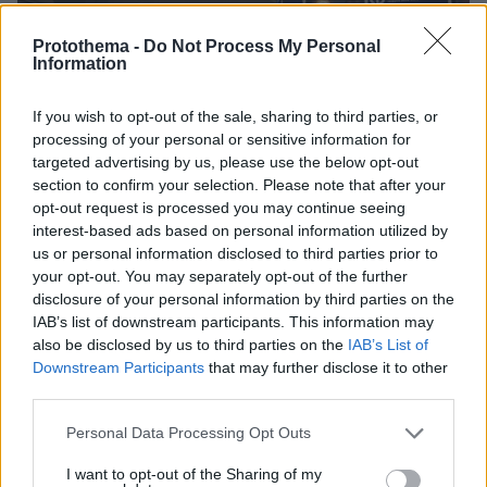
Protothema -
Do Not Process My Personal
Information
If you wish to opt-out of the sale, sharing to third parties, or
processing of your personal or sensitive information for
targeted advertising by us, please use the below opt-out
section to confirm your selection. Please note that after your
opt-out request is processed you may continue seeing
interest-based ads based on personal information utilized by
us or personal information disclosed to third parties prior to
4
17.05.2024, 19:02
Διώξεις σε στελέχη της ΤΡΑΙΝΟΣΕ και εταιρειών για μη
your opt-out. You may separately opt-out of the further
εκτέλεση σύμβασης που αφορά σε συντήρηση τρένων
disclosure of your personal information by third parties on the
IAB’s list of downstream participants. This information may
Οι κατηγορούμενοι είτε φέρονται να μην εκτέλεσαν
also be disclosed by us to third parties on the
IAB’s List of
πλήρως τη σύμβαση συντήρησης τρένων για ποσά
Downstream Participants
that may further disclose it to other
ύψους 5,5 εκατ. ευρώ τα οποία είχαν ήδη καταβληθεί
third parties.
είτε να μην εισέπραξαν μισθώματα ακινήτων του ΟΣΕ
συνολικού ύψους 2,5 εκατ. ευρώ
Please note that this website/app uses one or more Google
Personal Data Processing Opt Outs
services and may gather and store information including but
not limited to your visit or usage behaviour. You may click to
I want to opt-out of the Sharing of my