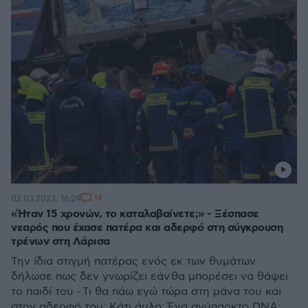
14
02.03.2023, 16:29
«Ήταν 15 χρονών, το καταλαβαίνετε;» - Ξέσπασε
νεαρός που έχασε πατέρα και αδερφό στη σύγκρουση
τρένων στη Λάρισα
Την ίδια στιγμή πατέρας ενός εκ των θυμάτων
δήλωσε πως δεν γνωρίζει εάν θα μπορέσει να θάψει
το παιδί του - Τι θα πάω εγώ τώρα στη μάνα του και
στον αδερφό του; Κάτι άυλο; Ένα ανύπαρκτο DNA;