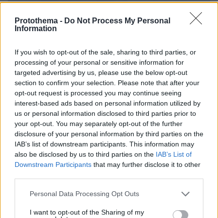
Protothema -
Do Not Process My Personal
Information
If you wish to opt-out of the sale, sharing to third parties, or
processing of your personal or sensitive information for
targeted advertising by us, please use the below opt-out
section to confirm your selection. Please note that after your
opt-out request is processed you may continue seeing
interest-based ads based on personal information utilized by
us or personal information disclosed to third parties prior to
your opt-out. You may separately opt-out of the further
disclosure of your personal information by third parties on the
IAB’s list of downstream participants. This information may
also be disclosed by us to third parties on the
IAB’s List of
Downstream Participants
that may further disclose it to other
third parties.
12
25.12.2024, 15:43
Please note that this website/app uses one or more Google
Σώθηκαν όσοι κάθονταν στην ουρά του αεροπλάνου που
Personal Data Processing Opt Outs
services and may gather and store information including but
συνετρίβη στο Καζακστάν - Σύγκρουση με σμήνος
πουλιών προκάλεσε την πτώση
not limited to your visit or usage behaviour. You may click to
I want to opt-out of the Sharing of my