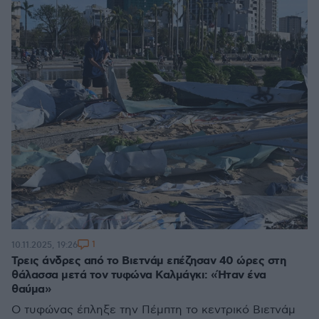
1
10.11.2025, 19:26
Τρεις άνδρες από το Βιετνάμ επέζησαν 40 ώρες στη
θάλασσα μετά τον τυφώνα Καλμάγκι: «Ήταν ένα
θαύμα»
Ο τυφώνας έπληξε την Πέμπτη το κεντρικό Βιετνάμ