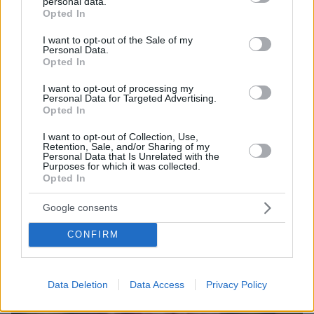
personal data.
grant or deny consent to Google and its third-party tags to
Τι λέει η διαχειρίστρια εταιρεία - Άλλη πηγή ανέφερε
Opted In
use your data for below specified purposes in below Google
πως εξερράγη φιάλη μέσα στο αεροσκάφος, ωστόσο
consent section.
I want to opt-out of the Sale of my
δεν υπάρχει ακόμα καμία επίσημη επιβεβαίωση - Το
Personal Data.
μοιραίο αεροσκάφος, τύπου Embraer, είχε ζωή 11,5
Opted In
χρόνων
I want to opt-out of processing my
Personal Data for Targeted Advertising.
Opted In
I want to opt-out of Collection, Use,
Retention, Sale, and/or Sharing of my
Personal Data that Is Unrelated with the
Purposes for which it was collected.
Opted In
Google consents
CONFIRM
Data Deletion
Data Access
Privacy Policy