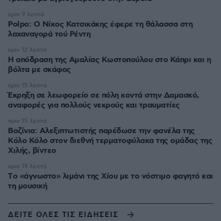
πριν 9 λεπτά
Polpo: O Νίκος Κατσικάκης έφερε τη θάλασσα στη
λαχαναγορά τού Ρέντη
πριν 12 λεπτά
Η απόδραση της Αμαλίας Κωστοπούλου στο Κάπρι και η
βόλτα με σκάφος
πριν 15 λεπτά
Έκρηξη σε λεωφορείο σε πόλη κοντά στην Δαμασκό,
αναφορές για πολλούς νεκρούς και τραυματίες
πριν 15 λεπτά
Βοζίνια: Αλεξιπτωτιστής παρέδωσε την φανέλα της
Κόλο Κόλο στον διεθνή τερματοφύλακα της ομάδας της
Χιλής, βίντεο
πριν 19 λεπτά
Tο «άγνωστο» λιμάνι της Χίου με το νόστιμο φαγητό και
τη μουσική
ΔΕΙΤΕ ΟΛΕΣ ΤΙΣ ΕΙΔΗΣΕΙΣ