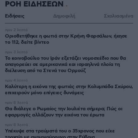
ΡΟΗ ΕΙΔΗΣΕΩΝ
Ειδήσεις
Δημοφιλή
Σχολιασμένα
πριν 2 λεπτά
Οριοθετήθηκε η φωτιά στην Κρήνη Φαρσάλων, ήχησε
το 112, δείτε βίντεο
πριν 3 λεπτά
Το κοινοβούλιο του Ιράν εξετάζει νομοσχέδιο που θα
απαγορεύει σε αμερικανικά και ισραηλινά πλοία τη
διέλευση από τα Στενά του Ορμούζ
πριν 4 λεπτά
Καλύτερη η εικόνα της φωτιάς στην Κολυμπάδα Σκύρου,
επιχειρούν μόνο επίγειες δυνάμεις
πριν 8 λεπτά
Θα διάλεγε ο Ρωμαίος την Ιουλιέτα σήμερα; Πώς οι
εφαρμογές αλλάζουν την εικόνα του έρωτα
πριν 8 λεπτά
Υπέκυψε στα τραύματά του ο 35χρονος που είχε
τροχαίο με αγριογούρουνο στην Εύβοια