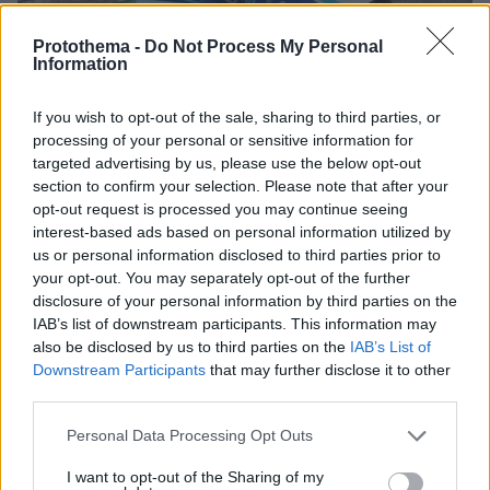
Protothema -
Do Not Process My Personal
Information
If you wish to opt-out of the sale, sharing to third parties, or
processing of your personal or sensitive information for
targeted advertising by us, please use the below opt-out
section to confirm your selection. Please note that after your
opt-out request is processed you may continue seeing
interest-based ads based on personal information utilized by
us or personal information disclosed to third parties prior to
25.12.2024, 18:44
your opt-out. You may separately opt-out of the further
Στους 38 οι νεκροί από το αεροπορικό δυστύχημα στο
disclosure of your personal information by third parties on the
Καζακστάν - Είναι νωρίς να μιλήσουμε για αίτια, λέει ο
IAB’s list of downstream participants. This information may
Αζέρος πρόεδρος
also be disclosed by us to third parties on the
IAB’s List of
Downstream Participants
that may further disclose it to other
third parties.
Please note that this website/app uses one or more Google
Personal Data Processing Opt Outs
services and may gather and store information including but
not limited to your visit or usage behaviour. You may click to
I want to opt-out of the Sharing of my