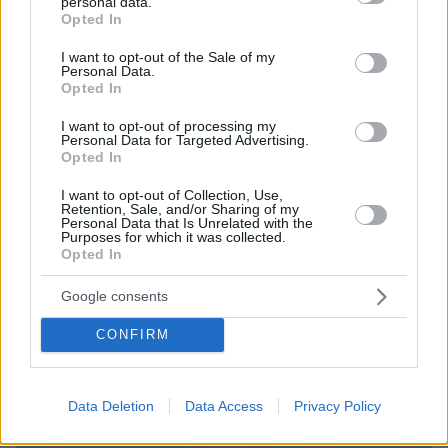
personal data.
grant or deny consent to Google and its third-party tags to
Opted In
use your data for below specified purposes in below Google
consent section.
I want to opt-out of the Sale of my
Personal Data.
Opted In
I want to opt-out of processing my
Personal Data for Targeted Advertising.
Opted In
I want to opt-out of Collection, Use,
Retention, Sale, and/or Sharing of my
Personal Data that Is Unrelated with the
Purposes for which it was collected.
Opted In
Google consents
CONFIRM
25.12.2024, 15:43
Σώθηκαν όσοι κάθονταν στην ουρά του αεροπλάνου που
συνετρίβη στο Καζακστάν - Σύγκρουση με σμήνος πουλιών
προκάλεσε την πτώση
Data Deletion
Data Access
Privacy Policy