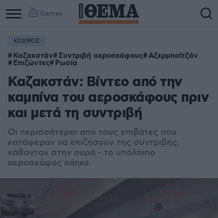
Games
ΚΟΣΜΟΣ
Column
Column
Καζακστάν
Συντριβή αεροσκάφους
Αζερμπαϊτζάν
1
2
Επιζώντες
Ρωσία
Καζακστάν: Βίντεο από την
καμπίνα του αεροσκάφους πριν
και μετά τη συντριβή
Οι περισσότεροι από τους επιβάτες που
κατάφεραν να επιζήσουν της συντριβής,
κάθονταν στην ουρά - το υπόλοιπο
αεροσκάφος κάηκε