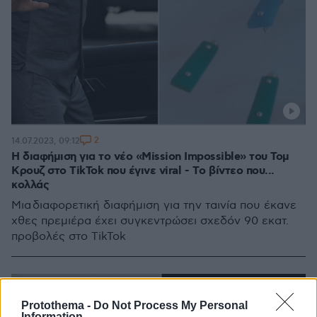
2
14.07.2023, 09:12
Η διαφήμιση για το νέο «Mission Impossible» του Τομ
Κρουζ στο TikTok που έγινε viral - Tο βίντεο που...
κολλάς
Μια διαφορετική διαφήμιση για την ταινία που έκανε
χθες πρεμιέρα έχει συγκεντρώσει σχεδόν 90 εκατ.
προβολές στο TikTok
Protothema -
Do Not Process My Personal
Information