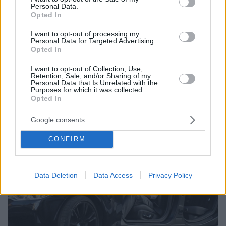
Personal Data.
ηθοποιός πρωταγωνιστεί στη νέα ταινία «Avatar 2»
Opted In
του Τζέιμς Κάμερον
I want to opt-out of processing my
Personal Data for Targeted Advertising.
Opted In
I want to opt-out of Collection, Use,
Retention, Sale, and/or Sharing of my
Personal Data that Is Unrelated with the
Purposes for which it was collected.
Opted In
Google consents
CONFIRM
Data Deletion
Data Access
Privacy Policy