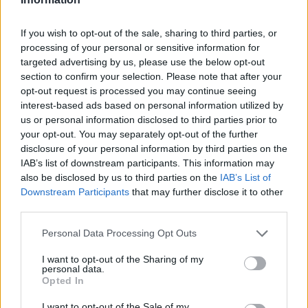
If you wish to opt-out of the sale, sharing to third parties, or
processing of your personal or sensitive information for
targeted advertising by us, please use the below opt-out
section to confirm your selection. Please note that after your
opt-out request is processed you may continue seeing
interest-based ads based on personal information utilized by
us or personal information disclosed to third parties prior to
your opt-out. You may separately opt-out of the further
disclosure of your personal information by third parties on the
IAB’s list of downstream participants. This information may
also be disclosed by us to third parties on the
IAB’s List of
Downstream Participants
that may further disclose it to other
third parties.
Please note that this website/app uses one or more Google
Personal Data Processing Opt Outs
services and may gather and store information including but
not limited to your visit or usage behaviour. You may click to
I want to opt-out of the Sharing of my
12.11.2020, 18:02
personal data.
Κέιτ Γουίνσλετ: Έσπασε το ρεκόρ του Τομ Κρουζ σε
grant or deny consent to Google and its third-party tags to
Opted In
υποβρύχια κινηματογραφική λήψη
use your data for below specified purposes in below Google
consent section.
I want to opt-out of the Sale of my
Η 44χρονη βραβευμένη με Όσκαρ Βρετανίδα