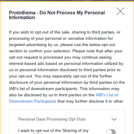
Protothema -
Do Not Process My Personal
Information
If you wish to opt-out of the sale, sharing to third parties, or
processing of your personal or sensitive information for
targeted advertising by us, please use the below opt-out
section to confirm your selection. Please note that after your
opt-out request is processed you may continue seeing
interest-based ads based on personal information utilized by
us or personal information disclosed to third parties prior to
your opt-out. You may separately opt-out of the further
disclosure of your personal information by third parties on the
02.04.2025, 09:08
IAB’s list of downstream participants. This information may
Νοσηλευτές: Σπασμωδικές οι κινήσεις του Υπουργείου
also be disclosed by us to third parties on the
IAB’s List of
Υγείας για τη βελτίωση των εφημεριών
Downstream Participants
that may further disclose it to other
Σύμφωνα με τους νοσηλευτές, η πρωτοβουλία
third parties.
τοποθέτησης εθελοντών του Ελληνικού Ερυθρού
Please note that this website/app uses one or more Google
Σταυρού στα Επείγοντα δεν αντιμετωπίζει τη βασική
Personal Data Processing Opt Outs
services and may gather and store information including but
αιτία του προβλήματος, που είναι η υποστελέχωση
not limited to your visit or usage behaviour. You may click to
I want to opt-out of the Sharing of my
των ΤΕΠ