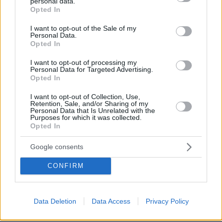
personal data.
grant or deny consent to Google and its third-party tags to
Opted In
use your data for below specified purposes in below Google
consent section.
I want to opt-out of the Sale of my
Personal Data.
Opted In
I want to opt-out of processing my
Personal Data for Targeted Advertising.
Opted In
I want to opt-out of Collection, Use,
Retention, Sale, and/or Sharing of my
Personal Data that Is Unrelated with the
Purposes for which it was collected.
Opted In
Google consents
CONFIRM
Data Deletion
Data Access
Privacy Policy
03.10.2024, 18:06
ΕΣΥ – Νοσοκομεία: Κάλυψη των κενών θέσεων και