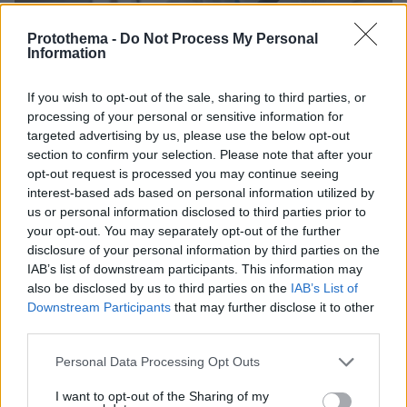
Protothema -
Do Not Process My Personal
Information
If you wish to opt-out of the sale, sharing to third parties, or
processing of your personal or sensitive information for
targeted advertising by us, please use the below opt-out
section to confirm your selection. Please note that after your
opt-out request is processed you may continue seeing
interest-based ads based on personal information utilized by
us or personal information disclosed to third parties prior to
1
02.04.2025, 13:31
your opt-out. You may separately opt-out of the further
Ξέμειναν από γιατρούς τα νησιά μας – Αγωνιώδεις
αναζητήσεις για να καλυφθούν τα κενά ενόψει Πάσχα
disclosure of your personal information by third parties on the
IAB’s list of downstream participants. This information may
Η 2η Υγειονομική Περιφέρεια καλεί γενικούς
also be disclosed by us to third parties on the
IAB’s List of
γιατρούς και παθολόγους να μετακινηθούν σε 17
Downstream Participants
that may further disclose it to other
νησιά του Αιγαίου για κάλυψη υγειονομικών αναγκών
third parties.
το Πάσχα
Please note that this website/app uses one or more Google
Personal Data Processing Opt Outs
services and may gather and store information including but
not limited to your visit or usage behaviour. You may click to
I want to opt-out of the Sharing of my