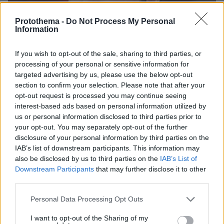
Protothema -
Do Not Process My Personal
Information
If you wish to opt-out of the sale, sharing to third parties, or
processing of your personal or sensitive information for
targeted advertising by us, please use the below opt-out
section to confirm your selection. Please note that after your
opt-out request is processed you may continue seeing
interest-based ads based on personal information utilized by
us or personal information disclosed to third parties prior to
your opt-out. You may separately opt-out of the further
disclosure of your personal information by third parties on the
16
05.09.2022, 10:48
Θύμα της «Εκκλησίας των Εθνών» αποκαλύπτει: Όταν
IAB’s list of downstream participants. This information may
είσαι άνθρωπος του Θεού δεν κυκλοφορείς με 2
also be disclosed by us to third parties on the
IAB’s List of
αυτοκίνητα
Downstream Participants
that may further disclose it to other
third parties.
Χωρίς τέλος οι αποκαλύψεις για την αίρεση που δρα
στη Θεσσαλονίκη
Please note that this website/app uses one or more Google
Personal Data Processing Opt Outs
services and may gather and store information including but
not limited to your visit or usage behaviour. You may click to
I want to opt-out of the Sharing of my