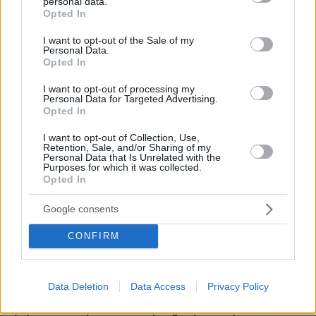
personal data.
grant or deny consent to Google and its third-party tags to
Opted In
use your data for below specified purposes in below Google
consent section.
I want to opt-out of the Sale of my
Personal Data.
Opted In
I want to opt-out of processing my
Personal Data for Targeted Advertising.
Opted In
I want to opt-out of Collection, Use,
Retention, Sale, and/or Sharing of my
Personal Data that Is Unrelated with the
Purposes for which it was collected.
Opted In
Google consents
CONFIRM
Data Deletion
Data Access
Privacy Policy
1
02.09.2022, 09:16