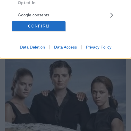
10.02.2022, 08:53
Opted In
Ευρήματα 54.000 χρόνων δείχνουν ότι οι πρώτοι Homo
Sapiens έφτασαν πολύ νωρίτερα στη Δυτική Ευρώπη
Google consents
Αν η έρευνα σε γαλλικό σπήλαιο επιβεβαιωθεί
CONFIRM
τότε θα μπορούσαν να... γραφτούν ξανά τα βιβλία της
ευρωπαϊκής προϊστορίας - Η συμβολή Ελληνίδας
καθηγήτριας στη μεγάλη έρευνα
Data Deletion
Data Access
Privacy Policy