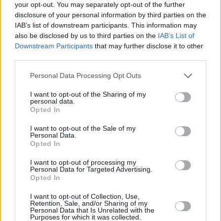
your opt-out. You may separately opt-out of the further
disclosure of your personal information by third parties on the
IAB’s list of downstream participants. This information may
also be disclosed by us to third parties on the
IAB’s List of
Downstream Participants
that may further disclose it to other
third parties.
Please note that this website/app uses one or more Google
Personal Data Processing Opt Outs
services and may gather and store information including but
not limited to your visit or usage behaviour. You may click to
I want to opt-out of the Sharing of my
personal data.
grant or deny consent to Google and its third-party tags to
Opted In
use your data for below specified purposes in below Google
consent section.
I want to opt-out of the Sale of my
Personal Data.
Opted In
I want to opt-out of processing my
Personal Data for Targeted Advertising.
Opted In
I want to opt-out of Collection, Use,
Retention, Sale, and/or Sharing of my
Personal Data that Is Unrelated with the
Purposes for which it was collected.