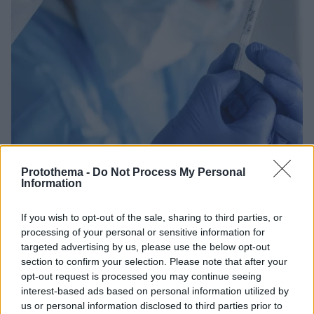
Protothema -
Do Not Process My Personal
Information
27.12.2023, 13:43
If you wish to opt-out of the sale, sharing to third parties, or
Πέντε καινοτόμες θεραπείες που φέρνει μαζί του το
processing of your personal or sensitive information for
2024
targeted advertising by us, please use the below opt-out
Νέα εμβόλια, με βάση την τεχνολογία mRNA,
section to confirm your selection. Please note that after your
προχωρούν στις κλινικές μελέτες για πρόληψη και
opt-out request is processed you may continue seeing
θεραπεία μιας σειράς ασθενειών
interest-based ads based on personal information utilized by
us or personal information disclosed to third parties prior to