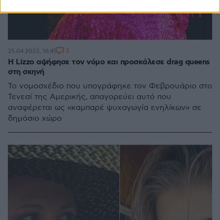
2
25.04.2023, 16:41
Η Lizzo αψήφησε τον νόμο και προσκάλεσε drag queens
στη σκηνή
Το νομοσχέδιο που υπογράφηκε τον Φεβρουάριο στο
Τενεσί της Αμερικής, απαγορεύει αυτό που
αναφέρεται ως «καμπαρέ ψυχαγωγία ενηλίκων» σε
δημόσιο χώρο