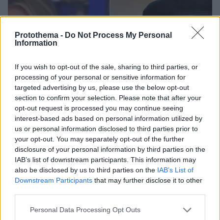
Protothema -
Do Not Process My Personal
Information
If you wish to opt-out of the sale, sharing to third parties, or
processing of your personal or sensitive information for
targeted advertising by us, please use the below opt-out
section to confirm your selection. Please note that after your
opt-out request is processed you may continue seeing
interest-based ads based on personal information utilized by
us or personal information disclosed to third parties prior to
your opt-out. You may separately opt-out of the further
disclosure of your personal information by third parties on the
IAB’s list of downstream participants. This information may
also be disclosed by us to third parties on the
IAB’s List of
Downstream Participants
that may further disclose it to other
8
13.05.2023, 03:12
third parties.
Η Μέγκιν Κέλι προκαλεί την Σαρλίζ Θερόν για τις drag
queens: «Γιατί δεν τα βάζεις μαζί μου» - Δείτε βίντεο
Please note that this website/app uses one or more Google
Personal Data Processing Opt Outs
Η 52χρονη Αμερικανίδα δημοσιογράφος απάντησε
services and may gather and store information including but