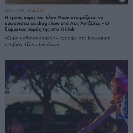
29
05.06.2025, 11:24
H τρανς κόρη του Έλον Μασκ ετοιμάζεται να
εμφανιστεί σε drag show στο Λος Άντζελες - Ο
ξέφρενος χορός της στο TikTok
«Είμαι ενθουσιασμένη» έγραψε στο Instagram
η Βιβιάν Τζένα Γουίλσον