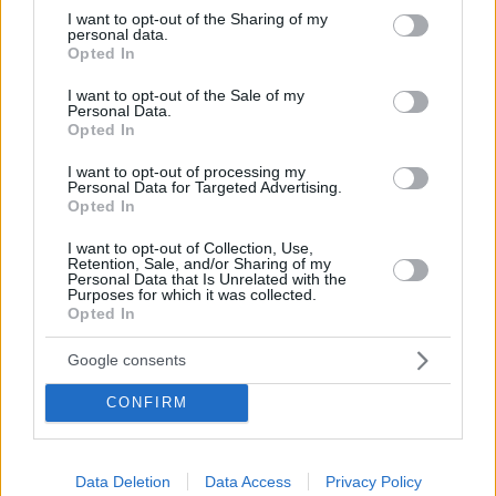
στο viral βίντεο της 47χρονης ηθοποιού στο
not limited to your visit or usage behaviour. You may click to
I want to opt-out of the Sharing of my
personal data.
grant or deny consent to Google and its third-party tags to
οποίο αντιδρά στους νόμους για τη ρύθμιση των
Opted In
use your data for below specified purposes in below Google
παραστάσεων drag σε δημόσιους χώρους
consent section.
I want to opt-out of the Sale of my
Personal Data.
Opted In
I want to opt-out of processing my
Personal Data for Targeted Advertising.
Opted In
I want to opt-out of Collection, Use,
Retention, Sale, and/or Sharing of my
Personal Data that Is Unrelated with the
Purposes for which it was collected.
Opted In
Google consents
CONFIRM
Data Deletion
Data Access
Privacy Policy