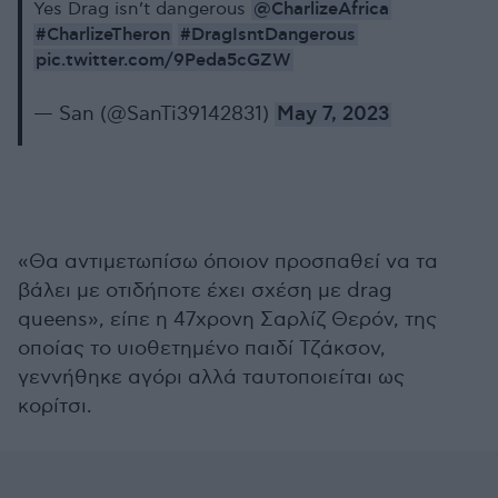
@CharlizeAfrica
Yes Drag isn’t dangerous
#CharlizeTheron
#DragIsntDangerous
pic.twitter.com/9Peda5cGZW
— San (@SanTi39142831)
May 7, 2023
«Θα αντιμετωπίσω όποιον προσπαθεί να τα
βάλει με οτιδήποτε έχει σχέση με drag
queens», είπε η 47χρονη Σαρλίζ Θερόν, της
οποίας το υιοθετημένο παιδί Τζάκσον,
γεννήθηκε αγόρι αλλά ταυτοποιείται ως
κορίτσι.