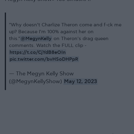
"Why doesn’t Charlize Theron come and f-ck me
up? Because I'm 100% against her on
@MegynKelly
this."
on Theron's drag queen
comments. Watch the FULL clip -
https://t.co/CjYdB8eOIn
pic.twitter.com/bvHSoDHPpR
— The Megyn Kelly Show
(@MegynKellyShow)
May 12, 2023