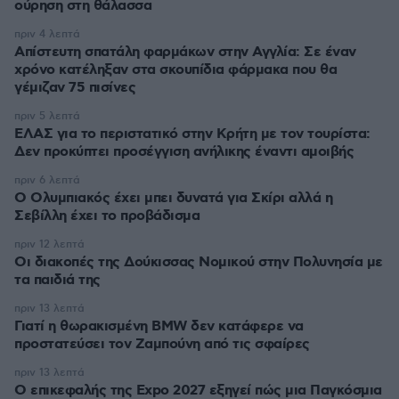
ούρηση στη θάλασσα
πριν 4 λεπτά
Απίστευτη σπατάλη φαρμάκων στην Αγγλία: Σε έναν
χρόνο κατέληξαν στα σκουπίδια φάρμακα που θα
γέμιζαν 75 πισίνες
πριν 5 λεπτά
ΕΛΑΣ για το περιστατικό στην Κρήτη με τον τουρίστα:
Δεν προκύπτει προσέγγιση ανήλικης έναντι αμοιβής
πριν 6 λεπτά
Ο Ολυμπιακός έχει μπει δυνατά για Σκίρι αλλά η
Σεβίλλη έχει το προβάδισμα
πριν 12 λεπτά
Οι διακοπές της Δούκισσας Νομικού στην Πολυνησία με
τα παιδιά της
πριν 13 λεπτά
Γιατί η θωρακισμένη BMW δεν κατάφερε να
προστατεύσει τον Ζαμπούνη από τις σφαίρες
πριν 13 λεπτά
Ο επικεφαλής της Expo 2027 εξηγεί πώς μια Παγκόσμια