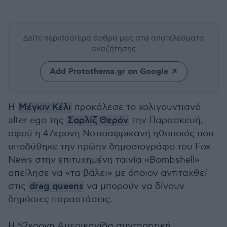
Δείτε περισσότερα άρθρα μας
στα αποτελέσματα
αναζήτησης
Add Protothema.gr on Google
Η
Μέγκιν Κέλι
προκάλεσε το χολιγουντιανό
alter ego της
Σαρλίζ Θερόν
την Παρασκευή,
αφού η 47χρονη Νοτιοαφρικανή ηθοποιός που
υποδύθηκε την πρώην δημοσιογράφο του Fox
News στην επιτυχημένη ταινία «Bombshell»
απείλησε να «τα βάλει» με όποιον αντιταχθεί
στις
drag queens
να μπορούν να δίνουν
δημόσιες παραστάσεις.
Η 52χρονη Αμερικανίδα συντηρητική