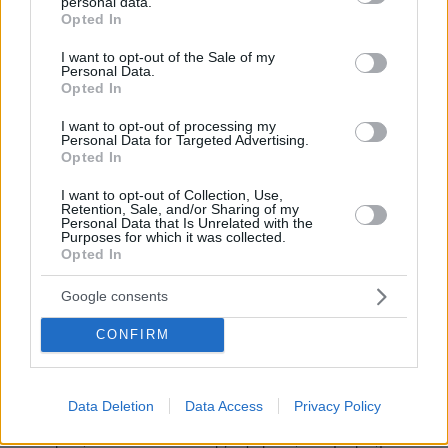
personal data.
grant or deny consent to Google and its third-party tags to
Opted In
03.08.2026, 11:06
use your data for below specified purposes in below Google
Κάτι αλλάζει στον χάρτη της πανεπιστημιακής εκπαίδευσης
consent section.
I want to opt-out of the Sale of my
στην Ελλάδα
Personal Data.
Opted In
30.07.2026, 15:25
I want to opt-out of processing my
Εθνική Τράπεζα: Η κορυφαία επιλογή για τη χρηματοδότηση
Personal Data for Targeted Advertising.
μεγάλων έργων
Opted In
I want to opt-out of Collection, Use,
29.07.2026, 09:39
Retention, Sale, and/or Sharing of my
Διασκεδάζουμε υπεύθυνα, επιστρέφουμε με ασφάλεια
Personal Data that Is Unrelated with the
Purposes for which it was collected.
Opted In
ΣΧΟΛΙΑ
(8)
Google consents
ΠΡΟΣΘΗΚΗ ΣΧΟΛΙΟΥ
CONFIRM
Γιάννης
Data Deletion
Data Access
Privacy Policy
13.05.2023, 12:05
Η Θερόν,ντύνει το θετό της αγοράκι,από μωρό,με