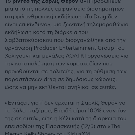
βίντεο της Σαρλίζ Θερόν
Το
αντιπροσώπευε
μία από τις πολλές εμφανίσεις διασημοτήτων
στη φιλανθρωπική εκδήλωση «Το Drag δεν
είναι επικίνδυνο», μια ζωντανή τηλεμαραθώνια
εκδήλωση κατά τη διάρκεια του
Σαββατοκύριακου που διοργανώθηκε από την
οργάνωση Producer Entertainment Group του
Χόλιγουντ και μεγάλες ΛΟΑΤΚΙ οργανώσεις για
την καταπολέμηση των νομοσχεδίων που
προωθούνται σε πολιτείες, για τη ρύθμιση των
παραστάσεων drag σε δημόσιους χώρους,
ώστε να μην εκτίθενται ανήλικοι σε αυτές.
«Εντάξει, γιατί δεν έρχεται η Σαρλίζ Θερόν να
τα βάλει μαζί μου; Επειδή είμαι 100% εναντίον
της σε αυτό», είπε η Κέλι κατά τη διάρκεια του
επεισοδίου της Παρασκευής (12/5) στο «The
Megyn Kelly Show» του SiriusXM.