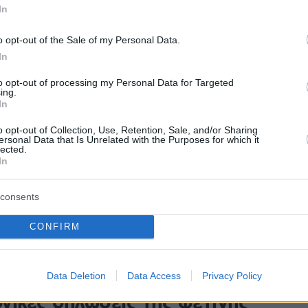
όθεσμες οφειλές
In
μενοι καλούνται να είναι ιδιαίτερα προσεκτικοί ώστε
o opt-out of the Sale of my Personal Data.
ν πρόστιμα και προσαυξήσεις
In
to opt-out of processing my Personal Data for Targeted
0
ing.
Ποιοι θα κληθούν να
In
ουν επιπλέον εισφορές στο
o opt-out of Collection, Use, Retention, Sale, and/or Sharing
ersonal Data that Is Unrelated with the Purposes for which it
lected.
ουλίου
In
λεί σχεδόν 200.000 μισθωτούς με μπλοκάκι να
consents
ξτρα εισφορές μέχρι τέλος Ιουλίου, οι οφειλές θα
ν σε έξι δόσεις, μαζί με τις τρέχουσες
CONFIRM
9
όνου στις 15 Ιουλίου για τις
Data Deletion
Data Access
Privacy Policy
γικές δηλώσεις της φετινής