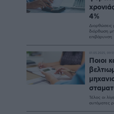
χρονιάς
4%
Διορθώσεις μ
διόρθωση μπ
επιβάρυνση
01.05.2025, 09:5
Ποιοι κ
βελτιω
μηχανισ
σταματά
Τέλος οι λίγ
αυτόματες ρ