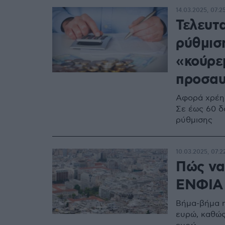
14.03.2025, 07:2
Τελευτα
ρύθμισ
«κούρε
προσαυ
Αφορά χρέη 
Σε έως 60 δ
ρύθμισης
10.03.2025, 07:2
Πώς να 
ΕΝΦΙΑ 
Βήμα-βήμα η
ευρώ, καθώς