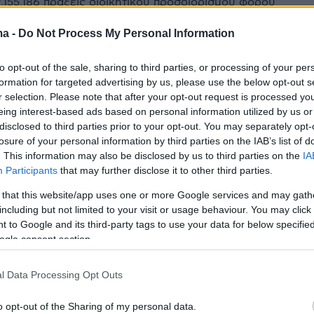
.155.186 πράξεις διοικητικού προσδιορισμού φόρου
 εκκαθάριση προέκυψε βεβαίωση φόρου σε 6.171.359
ένους
ma -
Do Not Process My Personal Information
to opt-out of the sale, sharing to third parties, or processing of your per
formation for targeted advertising by us, please use the below opt-out s
το Δημόσιο: Ενσωμάτωση
r selection. Please note that after your opt-out request is processed y
eing interest-based ads based on personal information utilized by us or
σεων του εξωδικαστικού στο
disclosed to third parties prior to your opt-out. You may separately opt-
losure of your personal information by third parties on the IAB’s list of
E
. This information may also be disclosed by us to third parties on the
IA
Participants
that may further disclose it to other third parties.
ων δόσεων γίνεται χρησιμοποιώντας την Ταυτότητα
 Οφειλής, η οποία παραμένει η ίδια καθ’ όλη τη
 that this website/app uses one or more Google services and may gath
ς ρύθμισης, μέχρι την πλήρη εξόφληση
including but not limited to your visit or usage behaviour. You may click 
 to Google and its third-party tags to use your data for below specifi
ogle consent section.
3
ολογικές υποχρεώσεις μέχρι το
l Data Processing Opt Outs
ου μήνα - Τι γίνεται με τις
o opt-out of the Sharing of my personal data.