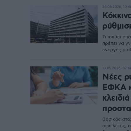
26.06.2026, 10:4
Κόκκινα
ρύθμιση
Τι ισχύει απ
πρέπει να γ
ενεργές ρυθ
13.05.2026, 07:14
Νέες ρ
ΕΦΚΑ κ
κλειδιά
προστα
Βασικός στό
οφειλέτες, α