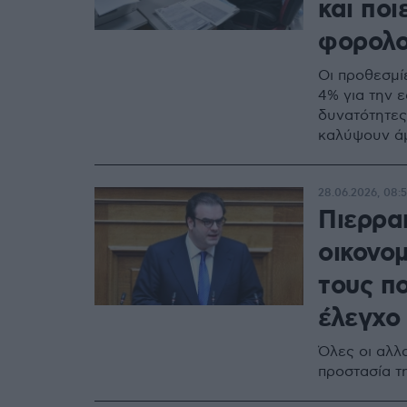
και ποι
φορολο
Οι προθεσμί
4% για την 
δυνατότητες
καλύψουν άμ
28.06.2026, 08:
Πιερρακ
οικονομ
τους π
έλεγχο
Όλες οι αλλ
προστασία τη