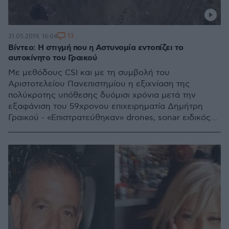
13
31.05.2019, 16:04
Βίντεο: Η στιγμή που η Αστυνομία εντοπίζει το
αυτοκίνητο του Γραικού
Mε μεθόδους CSI και με τη συμβολή του
Αριστοτελείου Πανεπιστημίου η εξιχνίαση της
πολύκροτης υπόθεσης δυόμισι χρόνια μετά την
εξαφάνιση του 59χρονου επιχειρηματία Δημήτρη
Γραικού - «Επιστρατεύθηκαν» drones, sonar ειδικός
εξοπλισμός για την «ακτινογράφηση» του εδάφους -
Δεν είχα πρόθεση να τον σκοτώσω, ισχυρίζεται ο
δράστης