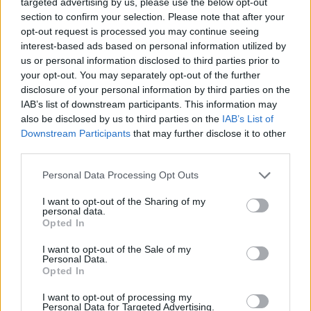
targeted advertising by us, please use the below opt-out
section to confirm your selection. Please note that after your
opt-out request is processed you may continue seeing
interest-based ads based on personal information utilized by
us or personal information disclosed to third parties prior to
your opt-out. You may separately opt-out of the further
disclosure of your personal information by third parties on the
IAB’s list of downstream participants. This information may
also be disclosed by us to third parties on the
IAB’s List of
Downstream Participants
that may further disclose it to other
third parties.
Please note that this website/app uses one or more Google
Personal Data Processing Opt Outs
6
08.06.2019, 09:38
services and may gather and store information including but
Δολοφονία Γραικού: Μπορεί οι δράστες να ήταν πάνω
not limited to your visit or usage behaviour. You may click to
I want to opt-out of the Sharing of my
personal data.
από ένας - Τι αποκαλύπτει η ιατροδικαστική εξέταση
grant or deny consent to Google and its third-party tags to
Opted In
use your data for below specified purposes in below Google
Τα ευρήματα δείχνουν ότι πιθανόν τον συγκρατούσε
consent section.
ένα άτομο και κάποιος άλλος τον χτυπούσε, ίσως με
I want to opt-out of the Sale of my
Personal Data.
σφυρί ή ρόπαλο - Δεν μπορεί να αποκλειστεί το
Opted In
ενδεχόμενο ο επιχειρηματίας να θάφτηκε ζωντανός
I want to opt-out of processing my
Personal Data for Targeted Advertising.