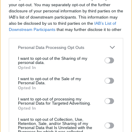
your opt-out. You may separately opt-out of the further
disclosure of your personal information by third parties on the
IAB’s list of downstream participants. This information may
also be disclosed by us to third parties on the
IAB’s List of
Downstream Participants
that may further disclose it to other
third parties.
Please note that this website/app uses one or more Google
Personal Data Processing Opt Outs
services and may gather and store information including but
not limited to your visit or usage behaviour. You may click to
I want to opt-out of the Sharing of my
personal data.
grant or deny consent to Google and its third-party tags to
Opted In
use your data for below specified purposes in below Google
consent section.
I want to opt-out of the Sale of my
Personal Data.
Opted In
I want to opt-out of processing my
Personal Data for Targeted Advertising.
Opted In
04.09.2020, 14:48
I want to opt-out of Collection, Use,
Retention, Sale, and/or Sharing of my
Η πρώτη τηλε-διαβούλευση στην Ελλάδα από τον Δήμο
Personal Data that Is Unrelated with the
Νεάπολης-Συκεών
Purposes for which it was collected.