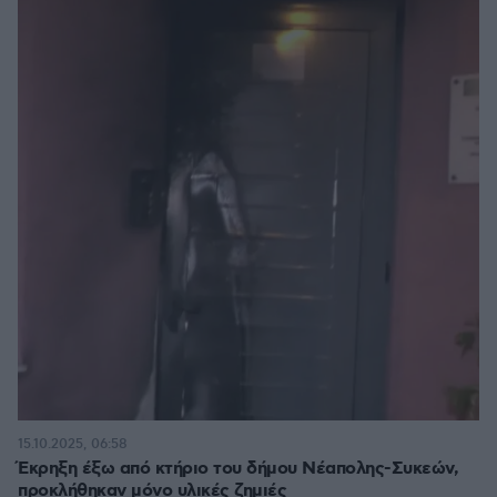
15.10.2025, 06:58
Έκρηξη έξω από κτήριο του δήμου Νέαπολης-Συκεών,
προκλήθηκαν μόνο υλικές ζημιές