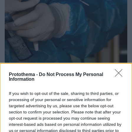
2
18.10.2020, 17:32
Protothema -
Do Not Process My Personal
Θεσσαλονίκη: Θετικοί στον κορωνοϊό 14 μαθητές-
Information
αθλητές στον δήμο Νεάπολης-Συκεών
Οι μαθητές είναι αθλητές συλλόγων ποδοσφαίρου,
If you wish to opt-out of the sale, sharing to third parties, or
ΤΑΕ KWO DO και Judo - Προπονούνται σε δημοτικό
processing of your personal or sensitive information for
targeted advertising by us, please use the below opt-out
χώρο-Γυμναστήριο που τους παραχώρησε ο δήμος
section to confirm your selection. Please note that after your
opt-out request is processed you may continue seeing
interest-based ads based on personal information utilized by
us or personal information disclosed to third parties prior to