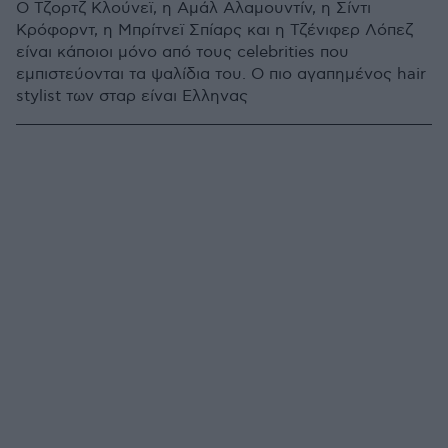
O Τζορτζ Κλούνεϊ, η Αμάλ Αλαμουντίν, η Σίντι
Κρόφορντ, η Μπρίτνεϊ Σπίαρς και η Τζένιφερ Λόπεζ
είναι κάποιοι μόνο από τους celebrities που
εμπιστεύονται τα ψαλίδια του. Ο πιο αγαπημένος hair
stylist των σταρ είναι Ελληνας