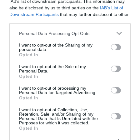
IAB’s list of downstream participants. This information may
also be disclosed by us to third parties on the
IAB’s List of
Downstream Participants
that may further disclose it to other
third parties.
Please note that this website/app uses one or more Google
Personal Data Processing Opt Outs
52
28.02.2026, 08:52
services and may gather and store information including but
Αγνώριστη η Ντέμι Μουρ με κοντά μαλλιά και
not limited to your visit or usage behaviour. You may click to
I want to opt-out of the Sharing of my
δερμάτινο σύνολο στην Εβδομάδα Μόδας του Μιλάνου
personal data.
grant or deny consent to Google and its third-party tags to
Opted In
Το νέο look της ηθοποιού επιμελήθηκε ο διάσημος
use your data for below specified purposes in below Google
κομμωτής, Δημήτρης Γιαννέτος
consent section.
I want to opt-out of the Sale of my
Personal Data.
Opted In
I want to opt-out of processing my
Personal Data for Targeted Advertising.
Opted In
I want to opt-out of Collection, Use,
Retention, Sale, and/or Sharing of my
Personal Data that Is Unrelated with the
Purposes for which it was collected.
Opted In