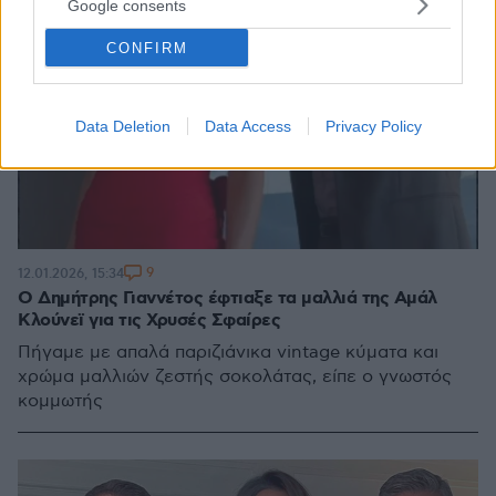
Google consents
CONFIRM
Data Deletion
Data Access
Privacy Policy
9
12.01.2026, 15:34
Ο Δημήτρης Γιαννέτος έφτιαξε τα μαλλιά της Αμάλ
Κλούνεϊ για τις Χρυσές Σφαίρες
Πήγαμε με απαλά παριζιάνικα vintage κύματα και
χρώμα μαλλιών ζεστής σοκολάτας, είπε ο γνωστός
κομμωτής