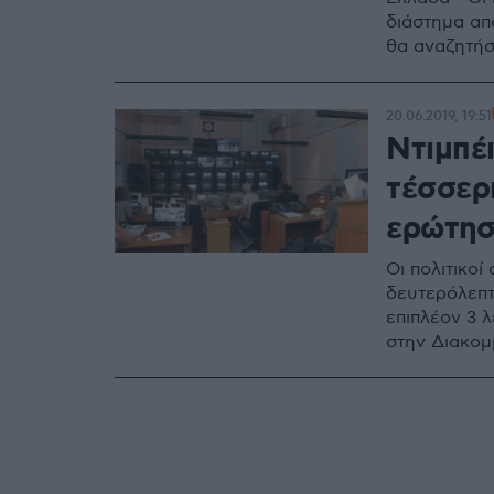
διάστημα απ
θα αναζητήσ
20.06.2019, 19:51
Ντιμπέ
τέσσερι
ερώτη
Οι πολιτικοί
δευτερόλεπτ
επιπλέον 3 λ
στην Διακομ