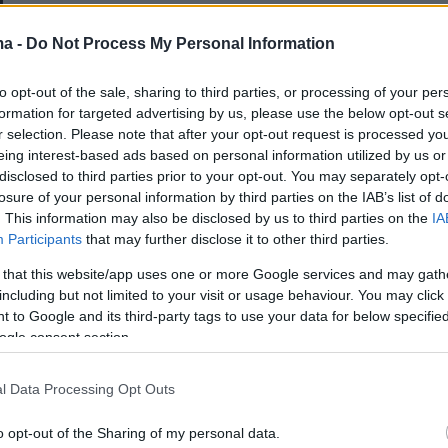
 αίτημα των δημοσιογράφων που θα συμμετάσχουν
ma -
Do Not Process My Personal Information
τική αναμέτρηση και αποφασίστηκε η προσθήκη μίας
ματικής
to opt-out of the sale, sharing to third parties, or processing of your per
formation for targeted advertising by us, please use the below opt-out s
r selection. Please note that after your opt-out request is processed y
35
0
eing interest-based ads based on personal information utilized by us or
ία για το debate στη
disclosed to third parties prior to your opt-out. You may separately opt-
ματική Επιτροπή - Ένα θέλουν
losure of your personal information by third parties on the IAB’s list of
. This information may also be disclosed by us to third parties on the
IA
 κόμματα, μόνο ο ΣΥΡΙΖΑ ζητάει
Participants
that may further disclose it to other third parties.
 that this website/app uses one or more Google services and may gath
including but not limited to your visit or usage behaviour. You may click 
η νέα συνεδρίαση της Διακομματικής Επιτροπής
 to Google and its third-party tags to use your data for below specifi
ogle consent section.
2
l Data Processing Opt Outs
ιάζει την Πέμπτη στο υπουργείο
o opt-out of the Sharing of my personal data.
ικών η Διακομματική Επιτροπή