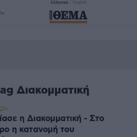
Ελληνικά
English
δα
tag Διακομματική
3
ίασε η Διακομματική - Στο
τρο η κατανομή του