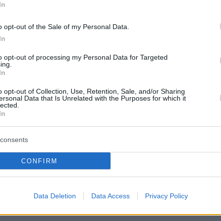
In
ν
o opt-out of the Sale of my Personal Data.
τροπής η υποβολή προτάσεων για την εφαρμογή των
In
ης εκλογικής νομοθεσίας
to opt-out of processing my Personal Data for Targeted
ing.
In
7
 Αλλαγής: Συγκρότηση
o opt-out of Collection, Use, Retention, Sale, and/or Sharing
ersonal Data that Is Unrelated with the Purposes for which it
ματικής για την προστασία της
lected.
In
 κατοικίας ζητά η Φώφη
ατά
consents
CONFIRM
ηματά απέστειλε επιστολή απευθυνόμενη σε όλα τα
 στους αρχηγούς τους για τη συγκρότηση
ής Επιτροπής για την προστασία της πρώτης Κατοικίας
υγχρονισμό του Πτωχευτικού Δικαίου των Φυσικών
Data Deletion
Data Access
Privacy Policy