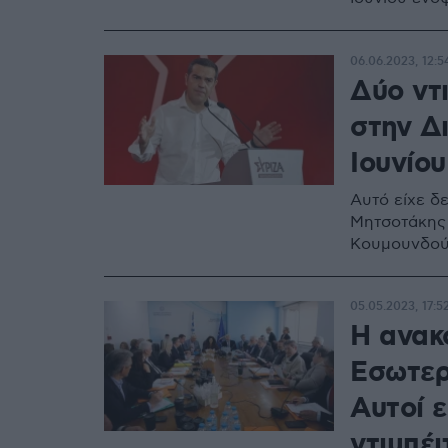
06.06.2023, 12:5
Δύο ντ
στην Δι
Ιουνίου
Αυτό είχε δε
Μητσοτάκης 
Κουμουνδο
05.05.2023, 17:5
Η ανακ
Εσωτερι
Αυτοί ε
ντιμπέι