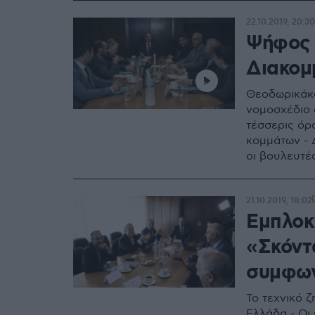
22.10.2019, 20:30
Ψήφος 
Διακομ
Θεοδωρικάκο
νομοσχέδιο 
τέσσερις όρ
κομμάτων - 
οι βουλευτέ
21.10.2019, 18:02
Εμπλοκ
«Σκόντ
συμφω
Το τεχνικό 
Ελλάδα - Οι