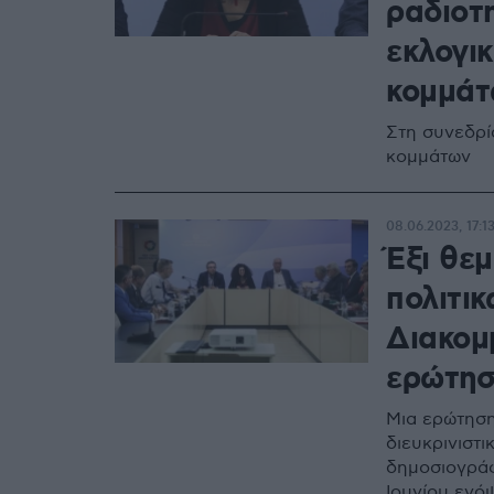
ραδιοτ
εκλογι
κομμάτ
Στη συνεδρί
κομμάτων
08.06.2023, 17:1
Έξι θε
πολιτι
Διακομ
ερώτη
Μια ερώτηση
διευκρινιστ
δημοσιογράφ
Ιουνίου ενό