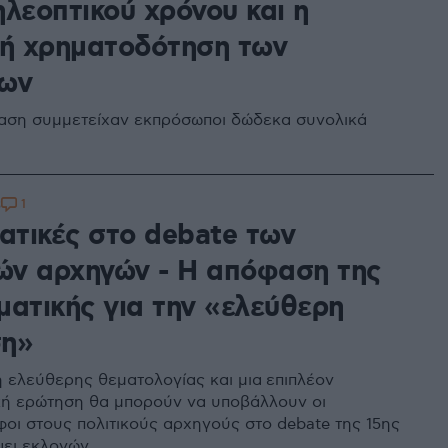
ηλεοπτικού χρόνου και η
κή χρηματοδότηση των
ων
αση συμμετείχαν εκπρόσωποι δώδεκα συνολικά
1
3
ματικές στο debate των
κών αρχηγών - Η απόφαση της
ματικής για την «ελεύθερη
ση»
 ελεύθερης θεματολογίας και μια επιπλέον
ική ερώτηση θα μπορούν να υποβάλλουν οι
οι στους πολιτικούς αρχηγούς στο debate της 15ης
ψει εκλογών