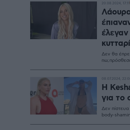
20.08.2024, 17:11
Λάουρα
έπιανα
έλεγαν 
κυτταρ
Δεν θα έπρεπ
πω; πρόσθεσ
08.07.2024, 22:0
Η Kesh
για το
Δεν πίστευα
body-shamin