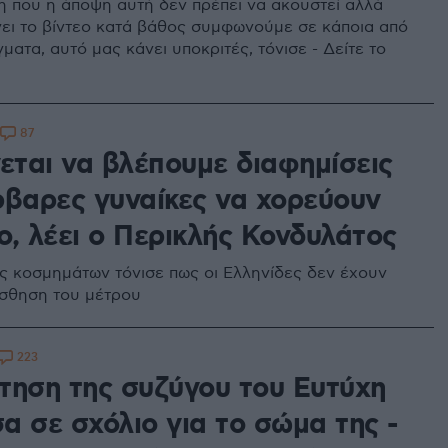
η που η άποψη αυτή δεν πρέπει να ακουστεί αλλά
νει το βίντεο κατά βάθος συμφωνούμε σε κάποια από
ματα, αυτό μας κάνει υποκριτές, τόνισε - Δείτε το
87
νεται να βλέπουμε διαφημίσεις
ρβαρες γυναίκες να χορεύουν
ο, λέει ο Περικλής Κονδυλάτος
ς κοσμημάτων τόνισε πως οι Ελληνίδες δεν έχουν
ίσθηση του μέτρου
223
τηση της συζύγου του Ευτύχη
α σε σχόλιο για το σώμα της -