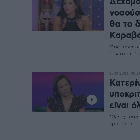
Δέχομαι
νοσούσ
θα το 
Καραβ
Μου κάνουν 
δήλωσε η δ
25.10.2024, 08:2
Κατερί
υποκρι
είναι 
Όλους τους α
πρόσθεσε