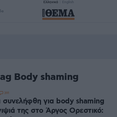
Ελληνικά
English
δα
tag Body shaming
391
α συνελήφθη για body shaming
νιψιά της στο Άργος Ορεστικό: