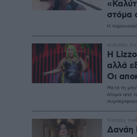
«Καλύτ
στόμα 
Η παρουσιάσ
02.08.2023, 21:0
Η Lizzo
αλλά εξ
Οι απο
Μετά τη μήν
άτομα από τ
συμπεριφορ
15.07.2023, 11:40
Δανάη 