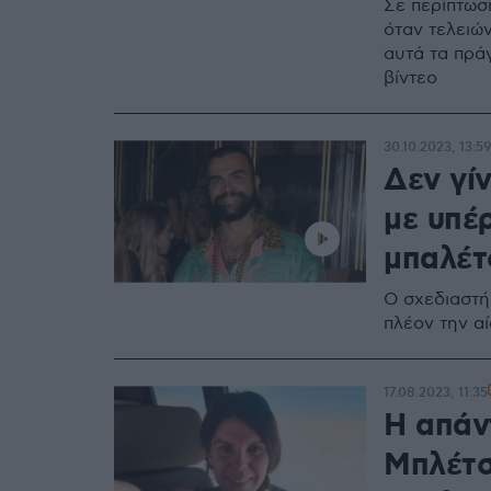
Σε περίπτωσ
όταν τελειώ
αυτά τα πράγ
βίντεο
30.10.2023, 13:59
Δεν γί
με υπέ
μπαλέτ
Ο σχεδιαστή
πλέον την α
17.08.2023, 11:35
Η απάν
Μπλέτσ