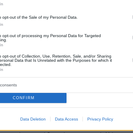
τραγουδίστριας
In
o opt-out of the Sale of my Personal Data.
7
In
Βογιατζάκη: Όλοι
to opt-out of processing my Personal Data for Targeted
ποιούμαστε να αισθανόμαστε
ing.
In
ε οποιοδήποτε βάρος
o opt-out of Collection, Use, Retention, Sale, and/or Sharing
ersonal Data that Is Unrelated with the Purposes for which it
οιούμαστε στο όνομα του diversity να λέμε: "Άντε
lected.
 150 κιλά και είναι όλα μια χαρά και τι όμορφες που
In
ήλωσε η ηθοποιός
consents
CONFIRM
ρα Μελέτη: Δεν είναι όλα body
, ο καθένας έχει το δικαίωμα
Data Deletion
Data Access
Privacy Policy
 την άποψή του