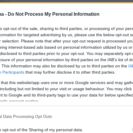
128
: Εξερράγη ο Κραουνάκης για τη
ma -
Do Not Process My Personal Information
ή» που παρέλειψε η
to opt-out of the sale, sharing to third parties, or processing of your per
άλτη από τον «Άδωνι» - Τι είπε
formation for targeted advertising by us, please use the below opt-out s
r selection. Please note that after your opt-out request is processed y
«τεκνά»
eing interest-based ads based on personal information utilized by us or
disclosed to third parties prior to your opt-out. You may separately opt-
ι τράβηξα για να πει τη λέξη "τεκνά", αφήστε τα
losure of your personal information by third parties on the IAB’s list of
κινούνται» τόνισε ενοχλημένος
. This information may also be disclosed by us to third parties on the
IA
Participants
that may further disclose it to other third parties.
11
 that this website/app uses one or more Google services and may gath
 Άιλις είπε ότι οι άνδρες δεν
including but not limited to your visit or usage behaviour. You may click 
 to Google and its third-party tags to use your data for below specifi
αι body-shaming όπως οι
ogle consent section.
ες και οι φαν αντέδρασαν
l Data Processing Opt Outs
τητες είναι τόσο μακριά από την πραγματικότητα που
τικά ξεκαρδιστικό» ήταν ένα από τα πολλά σχόλια στη
o opt-out of the Sharing of my personal data.