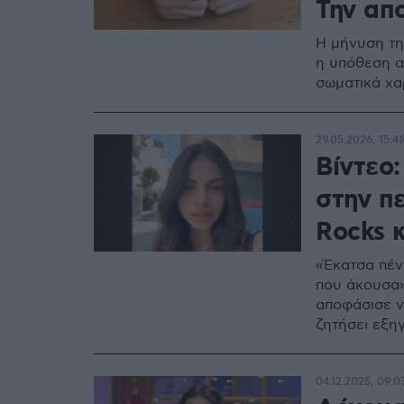
Την απ
Η μήνυση τη
η υπόθεση α
σωματικά χα
29.05.2026, 15:41
Βίντεο
στην πε
Rocks 
«Έκατσα πέν
που άκουσα»
αποφάσισε ν
ζητήσει εξη
04.12.2025, 09:0