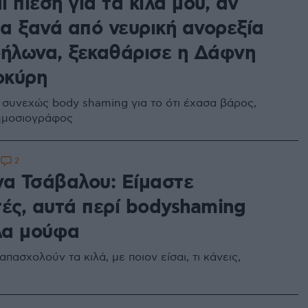
 πίεση για τα κιλά μου, αν
α ξανά από νευρική ανορεξία
δήλωνα, ξεκαθάρισε η Δάφνη
οκύρη
συνεχώς body shaming για το ότι έχασα βάρος,
ημοσιογράφος
2
1
να Τσάβαλου: Είμαστε
τές, αυτά περί bodyshaming
όλα μούφα
πασχολούν τα κιλά, με ποιον είσαι, τι κάνεις,