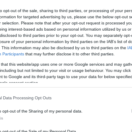
ατα απο τα αρχεία του
to opt-out of the sale, sharing to third parties, or processing of your per
οκτονιών
formation for targeted advertising by us, please use the below opt-out s
r selection. Please note that after your opt-out request is processed y
Γιαννίσης, συγγραφέας αστυνομικών
eing interest-based ads based on personal information utilized by us or
ων, έγινε η... σκιά των αξιωματικών του 11ου ορόφου
disclosed to third parties prior to your opt-out. You may separately opt-
α να ερευνήσει και να αποτυπώσει στο χαρτί πέντε
losure of your personal information by third parties on the IAB’s list of
ου συγκλόνισαν
. This information may also be disclosed by us to third parties on the
IA
Participants
that may further disclose it to other third parties.
 that this website/app uses one or more Google services and may gath
including but not limited to your visit or usage behaviour. You may click 
ρος Αλεξάνδρας 173» από τον
 to Google and its third-party tags to use your data for below specifi
η Γιαννίση
ogle consent section.
ικό μυθιστόρημα από τις εκδόσεις «Διόπτρα»
l Data Processing Opt Outs
o opt-out of the Sharing of my personal data.
In
Ράγες των Νεκρών»: Υποθέσεις
o opt-out of the Sale of my Personal Data.