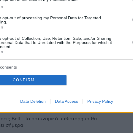
ισμένων προσώπων
In
ικό μυθιστόρημα από τις εκδόσεις Bell
to opt-out of processing my Personal Data for Targeted
ing.
In
o opt-out of Collection, Use, Retention, Sale, and/or Sharing
ersonal Data that Is Unrelated with the Purposes for which it
Δέρμα» από την Κική
lected.
In
ερίδου
ικό μυθιστόρημα από τις Εκδόσεις Bell
consents
CONFIRM
0
η Ευνοεί τους Νεκρούς», από
Data Deletion
Data Access
Privacy Policy
ίβεν Σπότσγουντ
σεις Bell - Το αστυνομικό μυθιστόρημα θα
ει σήμερα