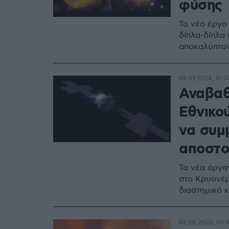
φύσης
Το νέο έργο
δίπλα-δίπλα 
αποκαλύπτον
04.09.2024, 10:5
Αναβαθ
Εθνικο
να συμ
αποστ
Τα νέα όργα
στο Κρυονέρ
διαστημικό 
02.08.2023, 09: