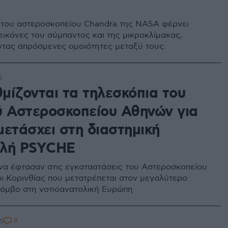
 του αστεροσκοπείου Chandra της NASA φέρνει
εικόνες του σύμπαντος και της μικροκλίμακας,
τας απρόσμενες ομοιότητες μεταξύ τους.
0
μίζονται τα τηλεσκόπια του
ύ Αστεροσκοπείου Αθηνών για
μετάσχει στη διαστημική
ολή PSYCHE
να έφτασαν στις εγκαταστάσεις του Αστεροσκοπείου
ι Κορινθίας που μετατρέπεται στον μεγαλύτερο
κόμβο στη νοτιοανατολική Ευρώπη
9
45