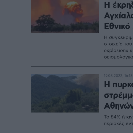
Η έκρη
Αγχίαλο
Εθνικό
Η συγκεκριμ
στοιχεία το
explosion» κ
σεισμολογι
19.08.2022, 16:18
Η πυρκ
στρέμμ
Αθηνώ
Το 84% ήταν
περιοχές εν