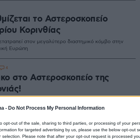
μίζεται το Αστεροσκοπείο
ρίου Κορινθίας
ετατραπεί στον μεγαλύτερο διαστημικό κόμβο στην
λική Ευρώπη
4
ικο στο Αστεροσκοπείο της
νιάς!
δράστες δεν πείραξαν τα τηλεσκόπια και τον
ους
ma -
Do Not Process My Personal Information
to opt-out of the sale, sharing to third parties, or processing of your per
formation for targeted advertising by us, please use the below opt-out s
όγραμμα του Ευρωπαϊκού
r selection. Please note that after your opt-out request is processed y