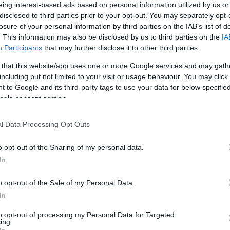
eing interest-based ads based on personal information utilized by us or
σμού Διαστήματος δύο ακόμα
disclosed to third parties prior to your opt-out. You may separately opt-
κά αστεροσκοπεία
losure of your personal information by third parties on the IAB’s list of
. This information may also be disclosed by us to third parties on the
IA
Participants
that may further disclose it to other third parties.
οπείο Σκίνακα και ο Αστρονομικός Σταθμός
ντάσσονται στο πρόγραμμα «fibre in the sky»
 that this website/app uses one or more Google services and may gath
including but not limited to your visit or usage behaviour. You may click 
 to Google and its third-party tags to use your data for below specifi
6
ogle consent section.
ραδιά απόψε στο Κέντρο
πτών στο Θησείο για τα 5
l Data Processing Opt Outs
λειτουργίας
o opt-out of the Sharing of my personal data.
In
0 έως τις 21:00 οι χώροι του Αστεροσκοπείου στο
ναι ανοιχτοί και προσβάσιμοι στο κοινό με ελεύθερη
o opt-out of the Sale of my Personal Data.
In
to opt-out of processing my Personal Data for Targeted
2
ing.