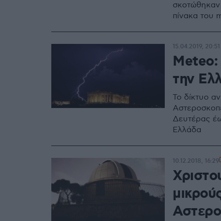
σκοτώθηκαν 
πίνακα του 
15.04.2019, 20:51
Meteo:
την Ελλ
Το δίκτυο α
Αστεροσκοπε
Δευτέρας έω
Ελλάδα
10.12.2018, 16:29
Χριστου
μικρού
Αστερο