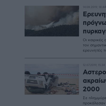
14.08.2019, 18:44
Ερευνη
πρόγνω
πυρκαγ
Οι καιρικές
τον σημαντι
ερευνητές 
12.07.2019, 15:34
Αστερο
ακραίω
2000
Σε πλημμύρε
προκάλεσαν 