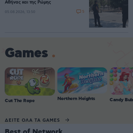
Αθήνας και της Ρώμης
5
05.08.2026, 13:50
Games
Northern Heights
Candy Bub
Cut The Rope
ΔΕΙΤΕ ΟΛΑ ΤΑ GAMES
Best of Network