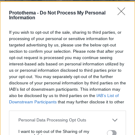
Protothema -
Do Not Process My Personal
Information
If you wish to opt-out of the sale, sharing to third parties, or
processing of your personal or sensitive information for
targeted advertising by us, please use the below opt-out
section to confirm your selection. Please note that after your
opt-out request is processed you may continue seeing
interest-based ads based on personal information utilized by
us or personal information disclosed to third parties prior to
04.08.2026, 19:01
your opt-out. You may separately opt-out of the further
Η Αρχαία Αγορά της Αθήνας ξαναπαίρνει ζωή: Ο
disclosure of your personal information by third parties on the
χώρος που γέννησε τη Δημοκρατία παραδίδεται
IAB’s list of downstream participants. This information may
ξανά στο κοινό
also be disclosed by us to third parties on the
IAB’s List of
Downstream Participants
that may further disclose it to other
third parties.
Please note that this website/app uses one or more Google
Personal Data Processing Opt Outs
services and may gather and store information including but
not limited to your visit or usage behaviour. You may click to
I want to opt-out of the Sharing of my