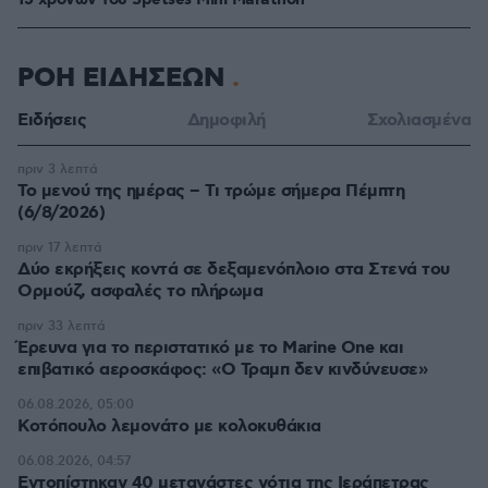
15 χρόνων του Spetses Mini Marathon
ΡΟΗ ΕΙΔΗΣΕΩΝ
Ειδήσεις
Δημοφιλή
Σχολιασμένα
πριν 3 λεπτά
Το μενού της ημέρας – Τι τρώμε σήμερα Πέμπτη
(6/8/2026)
πριν 17 λεπτά
Δύο εκρήξεις κοντά σε δεξαμενόπλοιο στα Στενά του
Ορμούζ, ασφαλές το πλήρωμα
πριν 33 λεπτά
Έρευνα για το περιστατικό με το Marine One και
επιβατικό αεροσκάφος: «Ο Τραμπ δεν κινδύνευσε»
06.08.2026, 05:00
Κοτόπουλο λεμονάτο με κολοκυθάκια
06.08.2026, 04:57
Εντοπίστηκαν 40 μετανάστες νότια της Ιεράπετρας