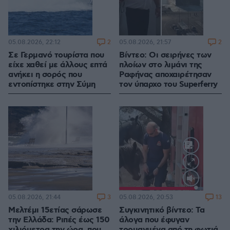
2
2
05.08.2026, 22:12
05.08.2026, 21:57
Σε Γερμανό τουρίστα που
Βίντεο: Οι σειρήνες των
είχε χαθεί με άλλους επτά
πλοίων στο λιμάνι της
ανήκει η σορός που
Ραφήνας αποχαιρέτησαν
εντοπίστηκε στην Σύμη
τον ύπαρχο του Superferry
Loaded
:
100.00%
3
13
05.08.2026, 21:44
05.08.2026, 20:53
Μελτέμι 15ετίας σάρωσε
Συγκινητικό βίντεο: Τα
την Ελλάδα: Ριπές έως 150
άλογα που έφυγαν
χιλιόμετρα την ώρα, που
τρομαγμένα από τη φωτιά