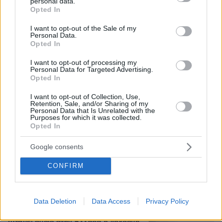
personal data.
grant or deny consent to Google and its third-party tags to
Opted In
use your data for below specified purposes in below Google
consent section.
I want to opt-out of the Sale of my
Personal Data.
Opted In
I want to opt-out of processing my
Personal Data for Targeted Advertising.
Opted In
I want to opt-out of Collection, Use,
Retention, Sale, and/or Sharing of my
Personal Data that Is Unrelated with the
Purposes for which it was collected.
Opted In
Google consents
CONFIRM
05.08.2026, 08:25
Η Καμίλα Καμπέγιο ανέβασε νέες φωτογραφίες
από τις διακοπές της στην Ελλάδα
Data Deletion
Data Access
Privacy Policy