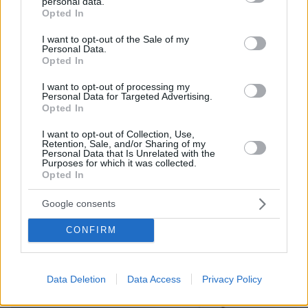
personal data.
grant or deny consent to Google and its third-party tags to
Opted In
use your data for below specified purposes in below Google
consent section.
I want to opt-out of the Sale of my
Personal Data.
Opted In
I want to opt-out of processing my
Personal Data for Targeted Advertising.
Opted In
07.08.2026, 22:54
I want to opt-out of Collection, Use,
Ο «Δράκος» του Λονδίνου: 40χρονος με
Retention, Sale, and/or Sharing of my
Personal Data that Is Unrelated with the
προβλήματα όρασης σκότωνε και βίαζε γυναίκες,
Purposes for which it was collected.
η αστυνομία τον είχε συλλάβει και τον άφησε
Opted In
ελεύθερο
Google consents
CONFIRM
Data Deletion
Data Access
Privacy Policy