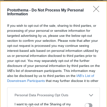
Protothema -
Do Not Process My Personal
Information
07.08.2026, 18:22
«Πόσα θέλεις για το κορίτσι;»: Τουρίστας στην
If you wish to opt-out of the sale, sharing to third parties, or
Κρήτη ζητά... τιμή για να ασελγήσει σε ανήλικη, τι
processing of your personal or sensitive information for
καταγγέλλει ο ιδιοκτήτης επιχείρησης
targeted advertising by us, please use the below opt-out
section to confirm your selection. Please note that after your
opt-out request is processed you may continue seeing
interest-based ads based on personal information utilized by
us or personal information disclosed to third parties prior to
your opt-out. You may separately opt-out of the further
disclosure of your personal information by third parties on the
IAB’s list of downstream participants. This information may
also be disclosed by us to third parties on the
IAB’s List of
Downstream Participants
that may further disclose it to other
third parties.
Please note that this website/app uses one or more Google
Personal Data Processing Opt Outs
services and may gather and store information including but
not limited to your visit or usage behaviour. You may click to
I want to opt-out of the Sharing of my