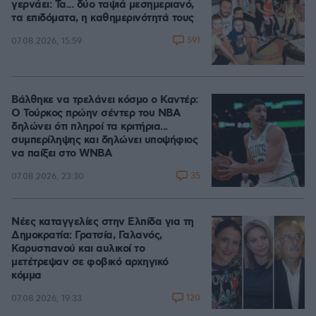
γερνάει: Τα... δύο ταψιά μεσημεριανό,
τα επιδόματα, η καθημερινότητά τους
591
07.08.2026, 15:59
Βάλθηκε να τρελάνει κόσμο ο Καντέρ:
Ο Τούρκος πρώην σέντερ του NBA
δηλώνει ότι πληροί τα κριτήρια...
συμπερίληψης και δηλώνει υποψήφιος
να παίξει στο WNBA
35
07.08.2026, 23:30
Νέες καταγγελίες στην Ελπίδα για τη
Δημοκρατία: Γρατσία, Γαλανός,
Καρυστιανού και αυλικοί το
μετέτρεψαν σε φοβικό αρχηγικό
κόμμα
120
07.08.2026, 19:33