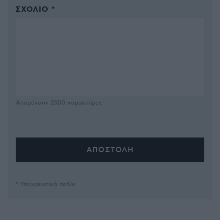
ΣΧΌΛΙΟ *
Απομένουν
2500
χαρακτήρες
* Υποχρεωτικά πεδία