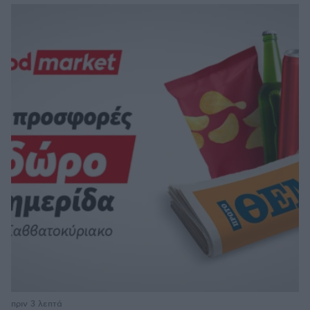
πριν 3 λεπτά