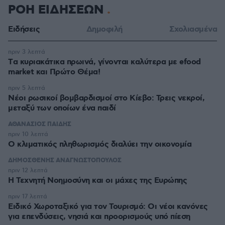
ΡΟΗ ΕΙΔΗΣΕΩΝ
Ειδήσεις
Δημοφιλή
Σχολιασμένα
πριν 3 λεπτά
Tα κυριακάτικα πρωινά, γίνονται καλύτερα με efood
market και Πρώτο Θέμα!
πριν 5 λεπτά
Νέοι ρωσικοί βομβαρδισμοί στο Κίεβο: Τρεις νεκροί,
μεταξύ των οποίων ένα παιδί
ΑΘΑΝΑΣΙΟΣ ΠΑΙΔΗΣ
πριν 10 λεπτά
Ο κλιματικός πληθωρισμός διαλύει την οικονομία
ΔΗΜΟΣΘΕΝΗΣ ΑΝΑΓΝΩΣΤΟΠΟΥΛΟΣ
πριν 12 λεπτά
H Τεχνητή Νοημοσύνη και οι μάχες της Ευρώπης
πριν 17 λεπτά
Ειδικό Χωροταξικό για τον Τουρισμό: Οι νέοι κανόνες
για επενδύσεις, νησιά και προορισμούς υπό πίεση