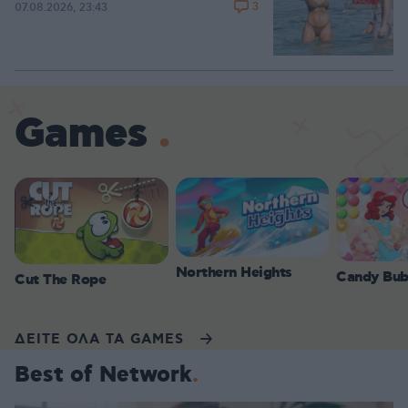
3
07.08.2026, 23:43
Games
Northern Heights
Candy Bub
Cut The Rope
ΔΕΙΤΕ ΟΛΑ ΤΑ GAMES
Best of Network