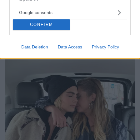
Κάρα Ντελεβίν: Η τέλεια πέτρα του σκανδάλου
Μούσα του οίκου Dior, ανερχόμενη κινηματογραφική
Google consents
και τηλεοπτική σταρ, γόνος αριστοκρατικής
οικογένειας, το πιο ακριβοπληρωμένο μοντέλο στη
CONFIRM
Μεγάλη Βρετανία, εκκολαπτόμενη επενδύτρια στην
αγορά ακινήτων, όμορφη, πανσεξουαλική. Και μόλις
έγινε και πρωταγωνίστρια στο διαζύγιο Τζόνι Ντεπ -
Data Deletion
Data Access
Privacy Policy
Άμπερ Χερντ