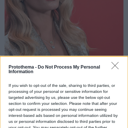
Protothema -
Do Not Process My Personal
33
19.03.2021, 06:34
Information
Κάρα Ντελεβίν: Η δύσκολη μάχη με την κατάθλιψη πριν
αποδεχτεί τη σεξουαλικότητά της
If you wish to opt-out of the sale, sharing to third parties, or
«Υπάρχει ακόμα ένα κομμάτι του εαυτού μου, που
processing of your personal or sensitive information for
λέει: "Ω, μακάρι να ήμουν απλά στρέιτ". Υπάρχει
targeted advertising by us, please use the below opt-out
section to confirm your selection. Please note that after your
ακόμη αυτή η πλευρά. Είναι πραγματικά περίπλοκο»,
opt-out request is processed you may continue seeing
αναφέρει το γνωστό μοντέλο
interest-based ads based on personal information utilized by
us or personal information disclosed to third parties prior to
your opt-out. You may separately opt-out of the further