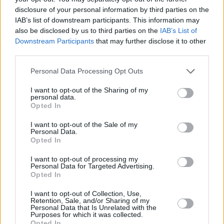
disclosure of your personal information by third parties on the
IAB’s list of downstream participants. This information may
also be disclosed by us to third parties on the
IAB’s List of
Downstream Participants
that may further disclose it to other
third parties.
Please note that this website/app uses one or more Google
Personal Data Processing Opt Outs
services and may gather and store information including but
not limited to your visit or usage behaviour. You may click to
I want to opt-out of the Sharing of my
personal data.
grant or deny consent to Google and its third-party tags to
Opted In
use your data for below specified purposes in below Google
consent section.
I want to opt-out of the Sale of my
Personal Data.
Opted In
I want to opt-out of processing my
Personal Data for Targeted Advertising.
Opted In
I want to opt-out of Collection, Use,
Retention, Sale, and/or Sharing of my
Personal Data that Is Unrelated with the
2
26.06.2020, 21:25
Purposes for which it was collected.
Opted In