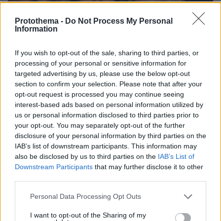
Protothema -
Do Not Process My Personal
Information
If you wish to opt-out of the sale, sharing to third parties, or
processing of your personal or sensitive information for
targeted advertising by us, please use the below opt-out
section to confirm your selection. Please note that after your
opt-out request is processed you may continue seeing
interest-based ads based on personal information utilized by
us or personal information disclosed to third parties prior to
your opt-out. You may separately opt-out of the further
disclosure of your personal information by third parties on the
IAB’s list of downstream participants. This information may
95
29.11.2024, 10:38
also be disclosed by us to third parties on the
IAB’s List of
Μετά τα κοσμήματα και το σπίτι της Ζωής Λάσκαρη σε
Downstream Participants
that may further disclose it to other
πλειστηριασμό
third parties.
Οι δύο κόρες της Ζωής Λάσκαρη θα βρεθούν στο
Please note that this website/app uses one or more Google
δικαστήριο μετά από ασφαλιστικά μέτρα που έκανε η
Personal Data Processing Opt Outs
services and may gather and store information including but
εταιρεία που διαχειρίζεται τη βίλα τους στο Πόρτο
not limited to your visit or usage behaviour. You may click to
I want to opt-out of the Sharing of my
Ράφτη εξαιτίας χρεών