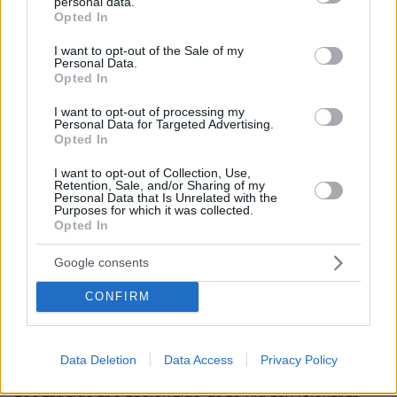
personal data.
grant or deny consent to Google and its third-party tags to
Opted In
use your data for below specified purposes in below Google
consent section.
I want to opt-out of the Sale of my
Personal Data.
Opted In
I want to opt-out of processing my
Personal Data for Targeted Advertising.
Opted In
I want to opt-out of Collection, Use,
Retention, Sale, and/or Sharing of my
Personal Data that Is Unrelated with the
Purposes for which it was collected.
Opted In
Google consents
CONFIRM
05.06.2025, 23:45
Προσοχή στην ασφάλιση σπιτιού όταν αυτό ενοικιάζεται
Data Deletion
Data Access
Privacy Policy
Η ασφάλιση κατοικίας αποτελεί κρίσιμο εργαλείο