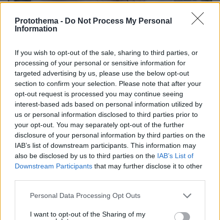
Protothema -
Do Not Process My Personal
Information
If you wish to opt-out of the sale, sharing to third parties, or
processing of your personal or sensitive information for
targeted advertising by us, please use the below opt-out
section to confirm your selection. Please note that after your
opt-out request is processed you may continue seeing
08.07.2025, 23:41
interest-based ads based on personal information utilized by
Τα ασφαλιστικά προγράμματα που διασφαλίζουν το
us or personal information disclosed to third parties prior to
μέλλον – Ενημερωθείτε
your opt-out. You may separately opt-out of the further
Το μέλλον ανήκει σε όσους το προγραμματίζουν - Με
disclosure of your personal information by third parties on the
το κατάλληλο ασφαλιστικό πρόγραμμα μπορούμε να
IAB’s list of downstream participants. This information may
διασφαλίσουμε ότι θα μείνουμε μακριά από
also be disclosed by us to third parties on the
IAB’s List of
δυσάρεστα απρόοπτα
Downstream Participants
that may further disclose it to other
third parties.
Please note that this website/app uses one or more Google
Personal Data Processing Opt Outs
services and may gather and store information including but
not limited to your visit or usage behaviour. You may click to
I want to opt-out of the Sharing of my