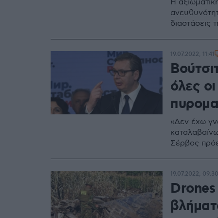
Η αξιωματική
ανευθυνότητα
διαστάσεις 
19.07.2022, 11:41
Βούτσι
όλες οι
πυρομα
«Δεν έχω γν
καταλαβαίνω 
Σέρβος πρόε
19.07.2022, 09:3
Drones
βλήματ