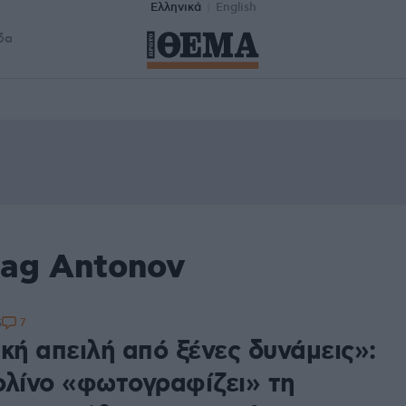
Ελληνικά
English
δα
tag Antonov
7
5
κή απειλή από ξένες δυνάμεις»:
ολίνο «φωτογραφίζει» τη