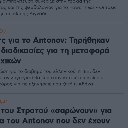
 αντιπολίτευση συνεχίζει στην τροχιά της
ς και της ψευδολογίας για το Power Pass - Οι τρεις
της υπόθεσης Λιγνάδη
3
τς για το Antonov: Τηρήθηκαν
 διαδικασίες για τη μεταφορά
χικών
ώση για το διάβημα του ελληνικού ΥΠΕΞ, δεν
τον λόγο γιατί θα έπρατταν κάτι τέτοιο» είπε ο
δρος για τις εξηγήσεις που ζητά η Αθήνα
1
0
 του Στρατού «σαρώνουν» για
α του Antonov που δεν έχουν