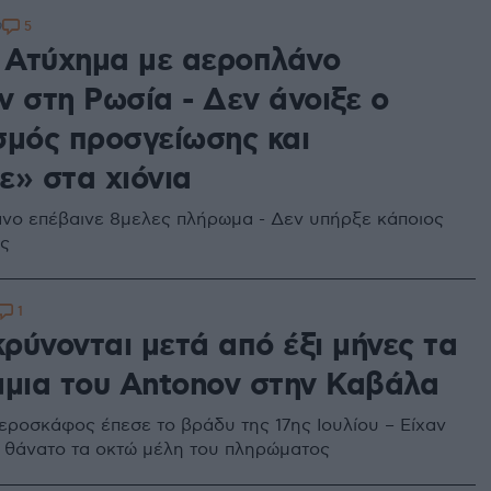
5
9
: Ατύχημα με αεροπλάνο
v στη Ρωσία - Δεν άνοιξε ο
σμός προσγείωσης και
ε» στα χιόνια
νο επέβαινε 8μελες πλήρωμα - Δεν υπήρξε κάποιος
ός
1
ρύνονται μετά από έξι μήνες τα
μμια του Antonov στην Καβάλα
αεροσκάφος έπεσε το βράδυ της 17ης Ιουλίου – Είχαν
ό θάνατο τα οκτώ μέλη του πληρώματος