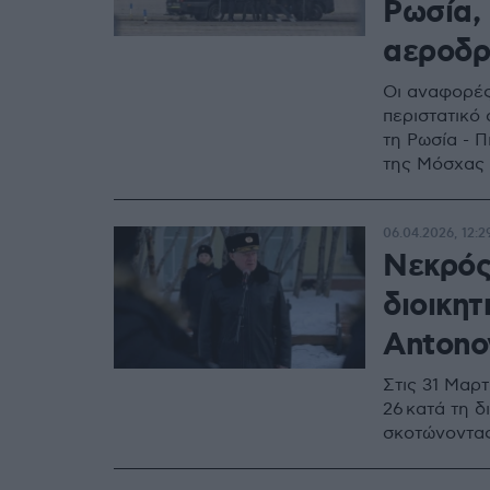
Ρωσία,
αεροδρ
Οι αναφορές
περιστατικό
τη Ρωσία - Π
της Μόσχας 
06.04.2026, 12:2
Νεκρός
διοικητ
Antono
Στις 31 Μαρ
26 κατά τη 
σκοτώνοντας