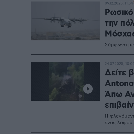
09.12.2025, 11:54
Ρωσικό
την πό
Μόσχα
Σύμφωνα με
24.07.2025, 10:0
Δείτε β
Antono
Άπω Ανα
επιβαί
Η φλεγόμενη
ενός λόφου,