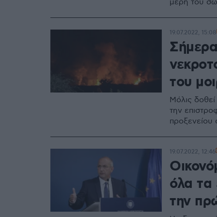
μέρη του σ
19.07.2022, 15:08
Σήμερα
νεκροτ
του μο
Μόλις δοθεί
την επιστρο
προξενείου 
19.07.2022, 12:46
Οικονό
όλα τα
την πρ