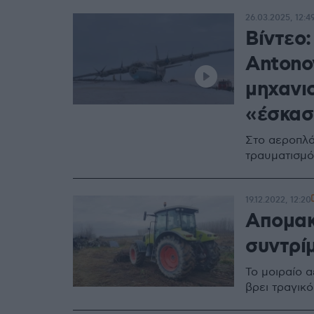
26.03.2025, 12:4
Βίντεο
Antono
μηχανι
«έσκασ
Στο αεροπλά
τραυματισμ
19.12.2022, 12:20
Απομακ
συντρί
Το μοιραίο 
βρει τραγικ