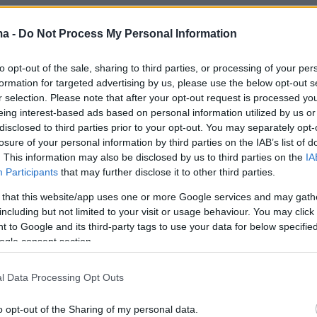
1
4
ς λόγος ανησυχίας για τη
ma -
Do Not Process My Personal Information
α υγεία από την πτώση του
to opt-out of the sale, sharing to third parties, or processing of your per
formation for targeted advertising by us, please use the below opt-out s
φ στην Καβάλα
r selection. Please note that after your opt-out request is processed y
eing interest-based ads based on personal information utilized by us or
ι έρευνες που έκαναν ειδικές ομάδες του Στρατού και
disclosed to third parties prior to your opt-out. You may separately opt-
ναζητούνται τρόποι αποζημίωσης των αγροτών
losure of your personal information by third parties on the IAB’s list of
. This information may also be disclosed by us to third parties on the
IA
Participants
that may further disclose it to other third parties.
8
ός οι αρχές για ενδεχόμενη
 that this website/app uses one or more Google services and may gath
including but not limited to your visit or usage behaviour. You may click 
η του εδάφους από την πτώση
 to Google and its third-party tags to use your data for below specifi
ogle consent section.
tonov
 του ΑΠΘ αναλύουν τα επόμενα βήματα, τους
l Data Processing Opt Outs
ι τα γρήγορα αντανακλαστικά που πρέπει να
o opt-out of the Sharing of my personal data.