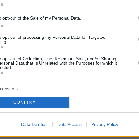
In
o opt-out of the Sale of my Personal Data.
εται η εκκαθάριση της περιοχής
In
υνετρίβη το Antonov στην
to opt-out of processing my Personal Data for Targeted
ing.
α
In
μαχικά συγκεντρώνονται και μεταφέρονται στην
o opt-out of Collection, Use, Retention, Sale, and/or Sharing
ersonal Data that Is Unrelated with the Purposes for which it
ιμένου να ελεγχθούν και να καταστραφούν
lected.
In
22
consents
ώ μέλη του πληρώματος
δονίστηκαν από το Antonov - Τι
CONFIRM
η νεκροψία
Data Deletion
Data Access
Privacy Policy
ρανοί ηλικίας 35 έως 50 ετών, φέρουν βαρύτατες
ακώσεις με συντριπτικά κατάγματα σε όλα σχεδόν τα