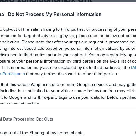
όριο χρησιμοποίησε στις
τες, φωτογραφίες της Κέιτλιν
ma -
Do Not Process My Personal Information
 πριν και μετά τη φυλομετάβαση
to opt-out of the sale, sharing to third parties, or processing of your per
ές έβαλαν αφίσα του Μπρους Τζένερ στους
formation for targeted advertising by us, please use the below opt-out s
 Αγώνες και στις γυναικείες ένα πορτρέτο ως Κέιτλιν
r selection. Please note that after your opt-out request is processed y
τιγμιότυπο
eing interest-based ads based on personal information utilized by us or
disclosed to third parties prior to your opt-out. You may separately opt-
losure of your personal information by third parties on the IAB’s list of
109
4
. This information may also be disclosed by us to third parties on the
IA
τιμίρ Πούτιν με νόμο
Participants
that may further disclose it to other third parties.
εύει την αλλαγή φύλου στη
 that this website/app uses one or more Google services and may gath
including but not limited to your visit or usage behaviour. You may click 
 to Google and its third-party tags to use your data for below specifi
ogle consent section.
 απαγορεύει τις ιατρικές παρεμβάσεις «που
στην αλλαγή του φύλου ενός ατόμου» και την
l Data Processing Opt Outs
στοιχείων του φύλου στα δημόσια αρχεία
o opt-out of the Sharing of my personal data.