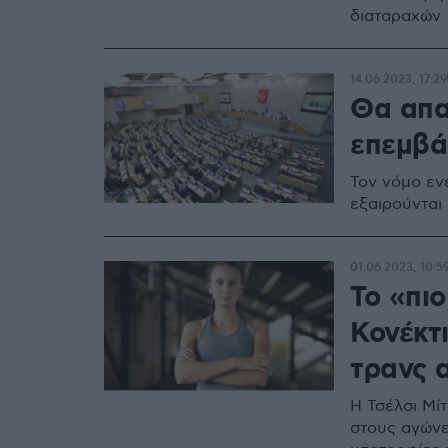
διαταραχών
14.06.2023, 17:29
Θα απα
επεμβά
Τον νόμο εν
εξαιρούνται
01.06.2023, 10:5
Το «πιο
Κονέκτι
τρανς 
Η Τσέλσι Μίτ
στους αγώνε