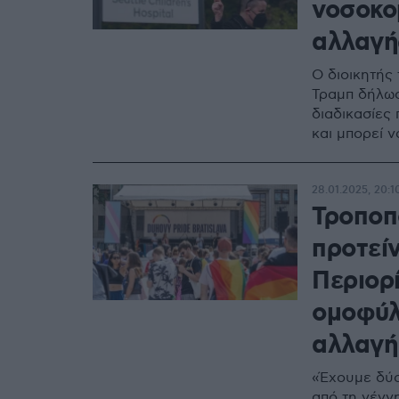
νοσοκο
αλλαγή
Ο διοικητής
Τραμπ δήλωσ
διαδικασίες
και μπορεί 
28.01.2025, 20:1
Τροποπ
προτείν
Περιορ
ομοφύλ
αλλαγή
«Έχουμε δύο
από τη γένν