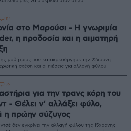
αι ευκαιρίες να διακριθεί στον στίβο
114
νία στο Μαρούσι - Η γνωριμία
der, η προδοσία και η αιματηρή
ξη
της μαθήτριας που κατακρεούργησε την 22χρονη
 ερωτική σχέση και οι πιέσεις για αλλαγή φύλου
36
αστήρια για την τρανς κόρη του
ντ - Θέλει ν' αλλάξει φύλο,
ά η πρώην σύζυγος
ντσέ δεν εγκρίνει την αλλαγή φύλου της 15χρονης