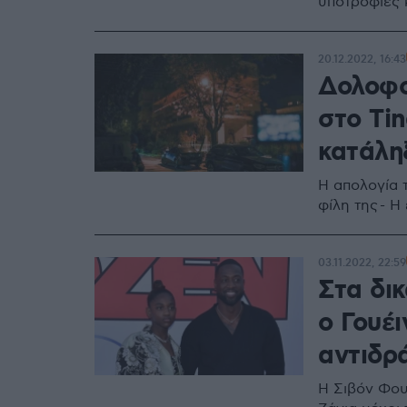
υποτροφίες κ
20.12.2022, 16:43
Δολοφο
στο Tin
κατάλη
Η απολογία 
φίλη της - Η
03.11.2022, 22:59
Στα δικ
ο Γουέι
αντιδρ
Η Σιβόν Φου