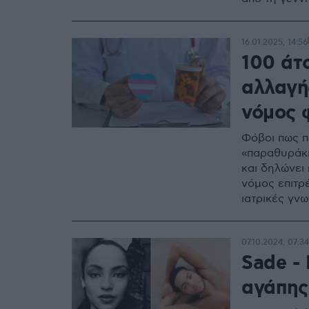
16.01.2025, 14:56
100 άτ
αλλαγή
νόμος 
Φόβοι πως π
«παραθυράκι
και δηλώνει 
νόμος επιτρ
ιατρικές γν
07.10.2024, 07:34
Sade - 
αγάπης