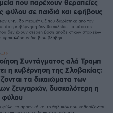
μεία που παρέχουν θεραπείες
ς φύλου σε παιδιά και εφήβους
 των CMS, δρ Μεχμέτ Οζ που διορίστηκε από τον
ε ότι η κυβέρνηση δεν θα «κλείσει τα μάτια σε
 που δεν έχουν στέρεη βάση αποδεικτικών στοιχείων
να προκαλέσουν δια βίου βλάβη»
6
0
οίηση Συντάγματος αλά Τραμπ
ει η κυβέρνηση της Σλοβακίας:
ίζονται τα δικαιώματα των
ων ζευγαριών, δυσκολότερη η
 φύλου
 φύλα, το αρσενικό και το θηλυκό» που καθορίζονται
ηση, αναφέρει η κυβερνητική πρόταση