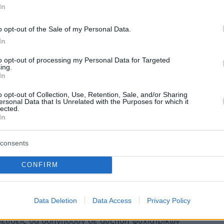
In
5
α περνάει νομοσχέδιο που
o opt-out of the Sale of my Personal Data.
εύει επεμβάσεις αλλαγής
In
στη Ρωσία
to opt-out of processing my Personal Data for Targeted
ing.
In
ιο θα απαγορεύει στους Ρώσους να αλλάζουν φύλο
έγγραφα ταυτότητας - Παράλληλα, οι υγειονομικοί θα
o opt-out of Collection, Use, Retention, Sale, and/or Sharing
ι να «εκτελούν ιατρικές επεμβάσεις που αφορούν
ersonal Data that Is Unrelated with the Purposes for which it
lected.
του φύλου»
In
247
consents
ιν απαγορεύει την αλλαγή
CONFIRM
αι ιδρύει ινστιτούτο
ρικής μελέτης των ΛΟΑΤΚΙ
Data Deletion
Data Access
Privacy Policy
ιδράσεις από ακτιβιστές και γιατρούς που θεωρούν
ορεύσεις θα οδηγήσουν σε αύξηση ψυχιατρικών