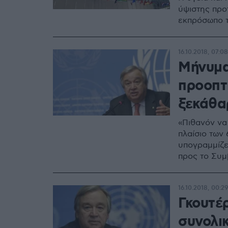
ύψιστης προ
εκπρόσωπο τ
16.10.2018, 07:08
Μήνυμα
προοπτ
ξεκάθα
«Πιθανόν να 
πλαίσιο των
υπογραμμίζε
προς το Συμ
16.10.2018, 00:29
Γκουτέρ
συνολι