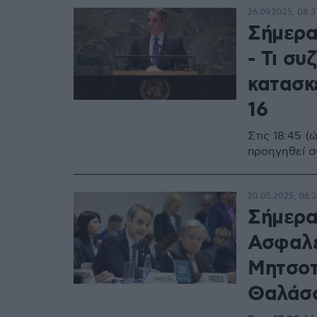
26.09.2025, 08:3
Σήμερα
- Τι συ
κατασκ
16
Στις 18:45 
προηγηθεί σ
20.05.2025, 06:3
Σήμερα
Ασφαλε
Μητσοτ
Θαλάσσ