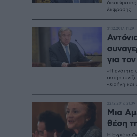
δικαιώματος
έκφρασης
31.12.2017, 11:29
Αντόνι
συναγε
για το
«Η ενότητα 
αυτή» τονίζ
«ειρήνη και 
22.12.2017, 21:39
Μια Αμ
θέση τ
Η Ενριέτα Φο