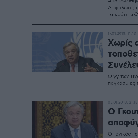
Απομονώθηκε
Ασφαλείας τ
τα κράτη μέ
17.01.2018, 11:43
Χωρίς 
τοποθε
Συνέλε
Ο γγ των Ην
παγκόσμιες
03.01.2018, 21:18
Ο Γκου
αποφύγ
Ο Γενικός Γ