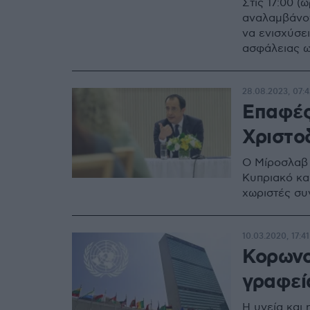
Στις 17:00 (
αναλαμβάνον
να ενισχύσε
ασφάλειας ω
28.08.2023, 07:4
Επαφές
Χριστο
Ο Μίροσλαβ 
Κυπριακό κα
χωριστές συ
10.03.2020, 17:41
Κορωνοϊ
γραφεί
Η υγεία και