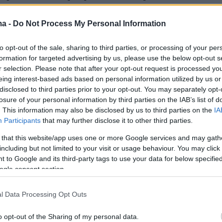
ανεπίσημο αντίγραφο της έκθεσης που επιδόθηκε
τα μέλη του Συμβουλίου Ασφαλείας, ο γ.γ. του ΟΗΕ
ma -
Do Not Process My Personal Information
ι προοπτικές μιας συνολικής διευθέτησης μεταξύ των
του νησιού, παραμένουν ζωντανές
to opt-out of the sale, sharing to third parties, or processing of your per
formation for targeted advertising by us, please use the below opt-out s
r selection. Please note that after your opt-out request is processed y
eing interest-based ads based on personal information utilized by us or
ρες: Σημαντικό βήμα η
disclosed to third parties prior to your opt-out. You may separately opt-
losure of your personal information by third parties on the IAB’s list of
ία των Πρεσπών
. This information may also be disclosed by us to third parties on the
IA
Participants
that may further disclose it to other third parties.
ΟΗΕ περιέγραψε με μελανά χρώματα τον κόσμο και τη
κουλτούρα που τείνει να επικρατήσει
 that this website/app uses one or more Google services and may gath
including but not limited to your visit or usage behaviour. You may click 
 to Google and its third-party tags to use your data for below specifi
1
ogle consent section.
ες για Σκοπιανό: Πολύ θετική η
l Data Processing Opt Outs
ία των Πρεσπών
o opt-out of the Sharing of my personal data.
ότι η συμφωνία θα κυρωθεί και στις δύο χώρες, την