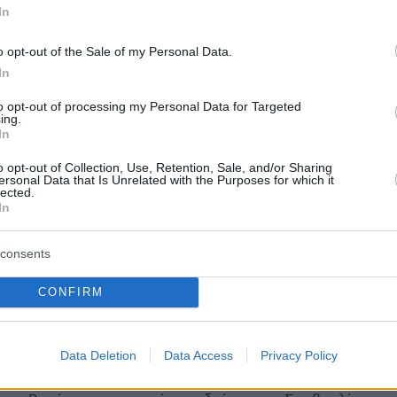
In
την πΓΔΜ», τόνισε ο Γ.Γ. του Οργανισμού Ηνωμένων
o opt-out of the Sale of my Personal Data.
In
1
3
to opt-out of processing my Personal Data for Targeted
ο Γκουτέρες: Οι ΗΠΑ χάνουν την
ing.
In
ή τους στην διεθνή σκηνή
o opt-out of Collection, Use, Retention, Sale, and/or Sharing
ersonal Data that Is Unrelated with the Purposes for which it
ραμματέας του ΟΗΕ υποστήριξε, ωστόσο, ότι «χωρίς
lected.
ς Πολιτείες δεν υπάρχει τρόπος να επιλυθούν τα
In
α προβλήματα»
consents
55
CONFIRM
α ξαναχτυπήσουμε τη Συρία αν
τ είναι αρκετά ανόητος να
Data Deletion
Data Access
Privacy Policy
σει τη βούλησή μας